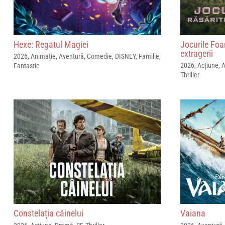
Hexe: Regatul Magiei
Jocurile Foa
extragerii
2026
,
Animație
,
Aventură
,
Comedie
,
DISNEY
,
Familie
,
2026
,
Acțiune
,
A
Fantastic
Thriller
Constelația câinelui
Vaiana