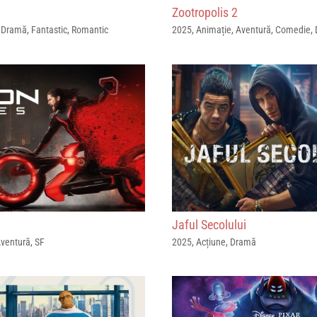
Zootropolis 2
,
Dramă
,
Fantastic
,
Romantic
2025
,
Animație
,
Aventură
,
Comedie
,
Jaful Secolului
ventură
,
SF
2025
,
Acțiune
,
Dramă