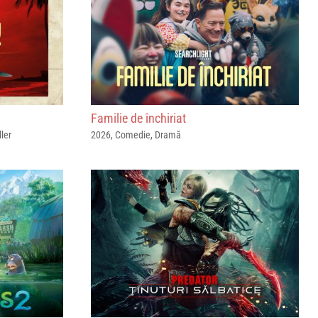
Familie de închiriat
ller
2026
,
Comedie
,
Dramă