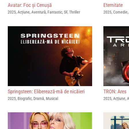
Avatar: Foc și Cenușă
Eternitate
2025
,
Acțiune
,
Aventură
,
Fantastic
,
SF
,
Thriller
2025
,
Comedie
Springsteen: Eliberează-mă de nicăieri
TRON: Ares
2025
,
Biografic
,
Dramă
,
Musical
2025
,
Acțiune
,
A