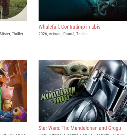
Whalefall: Contratimp în abis
Mister
,
Thriller
2026
,
Acțiune
,
Dramă
,
Thriller
Star Wars: The Mandalorian and Grogu