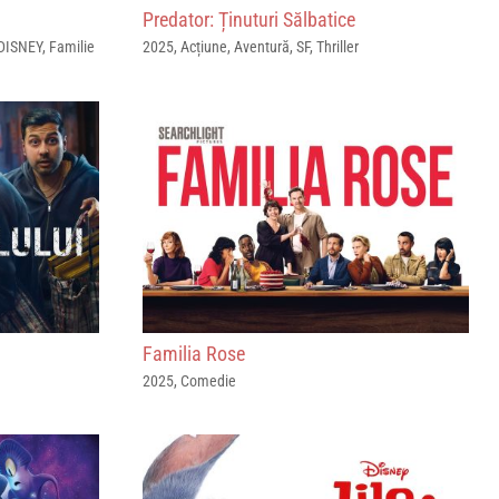
Predator: Ținuturi Sălbatice
DISNEY
,
Familie
2025
,
Acțiune
,
Aventură
,
SF
,
Thriller
Familia Rose
2025
,
Comedie