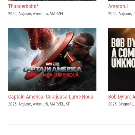
Thunderbolts*
Amatorul
2025
,
Acțiune
,
Aventură
,
MARVEL
2025
,
Acțiune
,
T
Captain America: Curajoasa Lume Nouă
Bob Dylan: 
2025
,
Acțiune
,
Aventură
,
MARVEL
,
SF
2025
,
Biografic