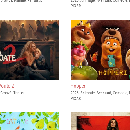
,
DISNEY
,
Familie
,
Fantastic
2026
,
Animație
,
Aventură
,
Comedie
,
PIXAR
Poate 2
Hopperi
,
Groază
,
Thriller
2026
,
Animație
,
Aventură
,
Comedie
,
PIXAR