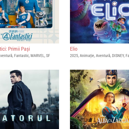
ici: Primii Pași
Elio
ventură
,
Fantastic
,
MARVEL
,
SF
2025
,
Animație
,
Aventură
,
DISNEY
,
F