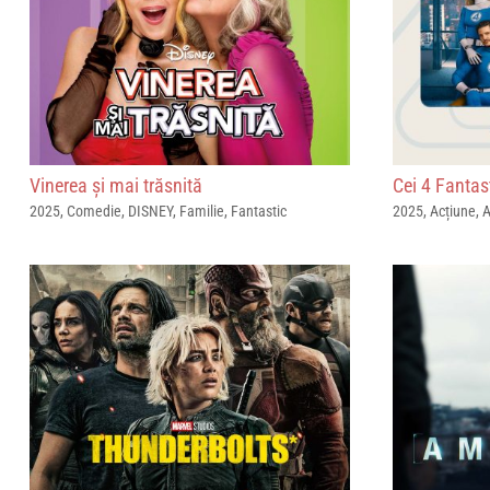
Vinerea și mai trăsnită
Cei 4 Fantast
2025
,
Comedie
,
DISNEY
,
Familie
,
Fantastic
2025
,
Acțiune
,
A