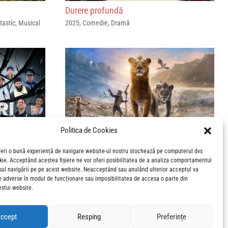
Durere profundă
tastic
,
Musical
2025
,
Comedie
,
Dramă
Politica de Cookies
feri o bună experiență de navigare website-ul nostru stochează pe computerul dvs
okie. Acceptând acestea fișiere ne vor oferi posibilitatea de a analiza comportamentul
Mufasa: Regele Leu
sul navigării pe pe acest website. Neacceptând sau anulând ulterior acceptul va
2024
,
Acțiune
,
Aventură
,
DISNEY
,
Dramă
,
Familie
,
e adverse în modul de funcționare sau imposibilitatea de accesa o parte din
Musical
estui website.
ccept
Resping
Preferințe
1
2
3
4