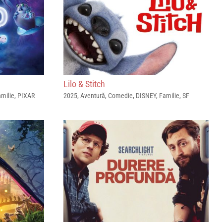
Lilo & Stitch
amilie
,
PIXAR
2025
,
Aventură
,
Comedie
,
DISNEY
,
Familie
,
SF