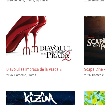
2026
,
Acțiune
,
Dramă
,
SF
,
Thriller
2026
,
Aventură
Diavolul se îmbracă de la Prada 2
Scapă Cine 
2026
,
Comedie
,
Dramă
2026
,
Comedie