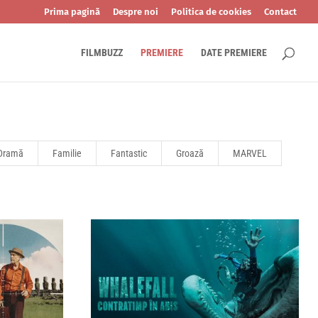
Prima pagină
Despre noi
Politica de cookies
Contact
FILMBUZZ
PREMIERE
DATE PREMIERE
Dramă
Familie
Fantastic
Groază
MARVEL