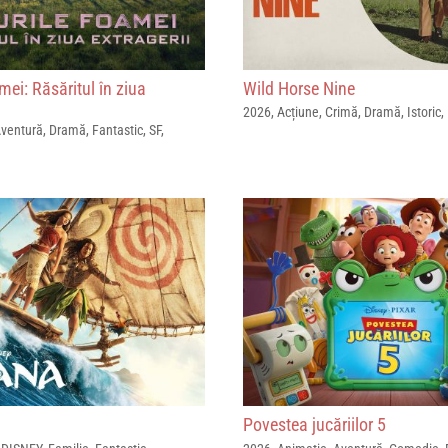
mei: Răsăritul în ziua
Wild Horse Nine
2026
,
Acțiune
,
Crimă
,
Dramă
,
Istoric
,
ventură
,
Dramă
,
Fantastic
,
SF
,
Povestea jucăriilor 5