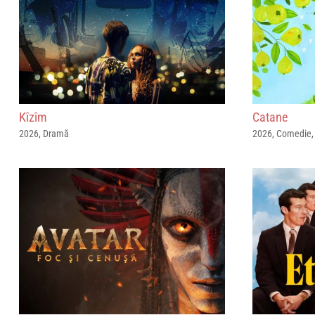
Kîzîm
Catane
2026
,
Dramă
2026
,
Comedie