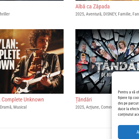
Albă ca Zăpada
hriller
2025
,
Aventură
,
DISNEY
,
Familie
,
Fan
Pentru a vă o
fișiere tip co
A Complete Unknown
Țăndări
dvs pe parcur
,
Dramă
,
Musical
2025
,
Acțiune
,
Comedie
duce la efect
conținutul ac
A