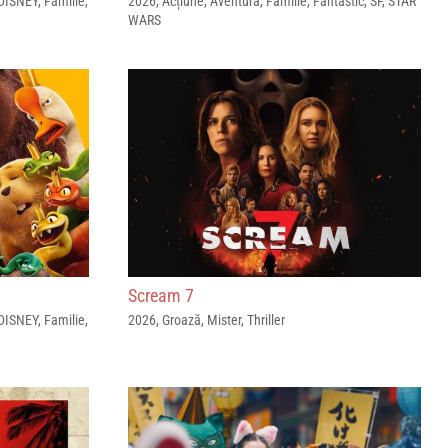
DISNEY
,
Familie
,
2026
,
Acțiune
,
Aventură
,
Familie
,
Fantastic
,
SF
,
STAR
WARS
Scream 7
DISNEY
,
Familie
,
2026
,
Groază
,
Mister
,
Thriller