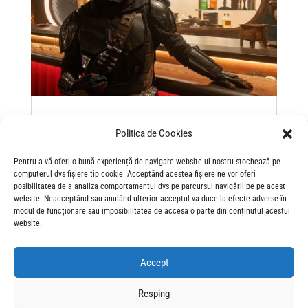
“The Mandalorian and Grogu”: asta e calea…
către cinematografe!
Politica de Cookies
May 18, 2026
“The Mandalorian and Grogu” se anunță a fi, după 7 ani
Pentru a vă oferi o bună experiență de navigare website-ul nostru stochează pe
de pauză, acel SF din Universul Star Wars pe care îl
computerul dvs fișiere tip cookie. Acceptând acestea fișiere ne vor oferi
posibilitatea de a analiza comportamentul dvs pe parcursul navigării pe pe acest
aștepți de mult. Nu sta pe gânduri. Asta e calea!
website. Neacceptând sau anulând ulterior acceptul va duce la efecte adverse în
modul de funcționare sau imposibilitatea de accesa o parte din conținutul acestui
website.
Accept
« Older Entries
Resping