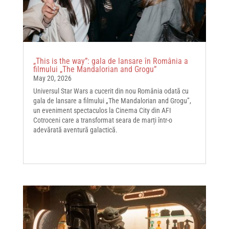
„This is the way”: gala de lansare în România a
filmului „The Mandalorian and Grogu”
May 20, 2026
Universul Star Wars a cucerit din nou România odată cu
gala de lansare a filmului „The Mandalorian and Grogu”,
un eveniment spectaculos la Cinema City din AFI
Cotroceni care a transformat seara de marți într-o
adevărată aventură galactică.