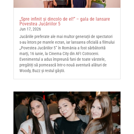
„Spre infinit și dincolo de el!” – gala de lansare
Povestea Jucăriilor 5
Jun 17, 2026
Jucăriile preferate ale mai multor generații de spectatori
s-au întors pe marele ecran, iar lansarea oficială a filmului
„Povestea Jucăriilor 5” în România a fost sărbătorită
marți, 16 iunie, la Cinema City din AFI Cotroceni.
Evenimentul a adus împreună fani de toate vârstele,
pregătiți să pornească într-o nouă aventură alături de
Woody, Buzz și restul găștii.