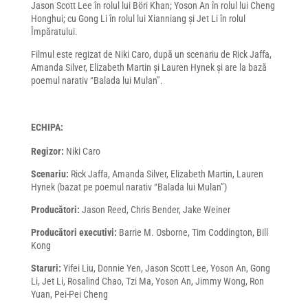
Jason Scott Lee în rolul lui Böri Khan; Yoson An în rolul lui Cheng
Honghui; cu Gong Li în rolul lui Xianniang și Jet Li în rolul
Împăratului.
Filmul este regizat de Niki Caro, după un scenariu de Rick Jaffa,
Amanda Silver, Elizabeth Martin și Lauren Hynek și are la bază
poemul narativ “Balada lui Mulan”.
ECHIPA:
Regizor:
Niki Caro
Scenariu:
Rick Jaffa, Amanda Silver, Elizabeth Martin, Lauren
Hynek (bazat pe poemul narativ “Balada lui Mulan”)
Producători:
Jason Reed, Chris Bender, Jake Weiner
Producători executivi:
Barrie M. Osborne, Tim Coddington, Bill
Kong
Staruri:
Yifei Liu, Donnie Yen, Jason Scott Lee, Yoson An, Gong
Li, Jet Li, Rosalind Chao, Tzi Ma, Yoson An, Jimmy Wong, Ron
Yuan, Pei-Pei Cheng