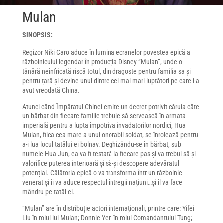
Mulan
SINOPSIS:
Regizor Niki Caro aduce în lumina ecranelor povestea epică a
războinicului legendar în producția Disney “Mulan”, unde o
tânără neînfricată riscă totul, din dragoste pentru familia sa și
pentru țară și devine unul dintre cei mai mari luptători pe care i-a
avut vreodată China.
Atunci când Împăratul Chinei emite un decret potrivit căruia câte
un bărbat din fiecare familie trebuie să servească în armata
imperială pentru a lupta împotriva invadatorilor nordici, Hua
Mulan, fiica cea mare a unui onorabil soldat, se înrolează pentru
a-i lua locul tatălui ei bolnav. Deghizându-se în bărbat, sub
numele Hua Jun, ea va fi testată la fiecare pas și va trebui să-și
valorifice puterea interioară și să-și descopere adevăratul
potențial.
Călătoria epică o va transforma într-un războinic
venerat și îi va aduce respectul întregii națiuni…și îl va face
mândru pe tatăl ei.
“Mulan” are în distribuție actori internaționali, printre care: Yifei
Liu în rolul lui Mulan; Donnie Yen în rolul Comandantului Tung;