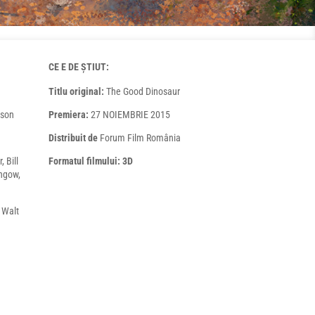
CE E DE ȘTIUT:
Titlu original:
The Good Dinosaur
rson
Premiera:
27 NOIEMBRIE 2015
Distribuit de
Forum Film România
, Bill
Formatul filmului: 3D
hgow,
 Walt