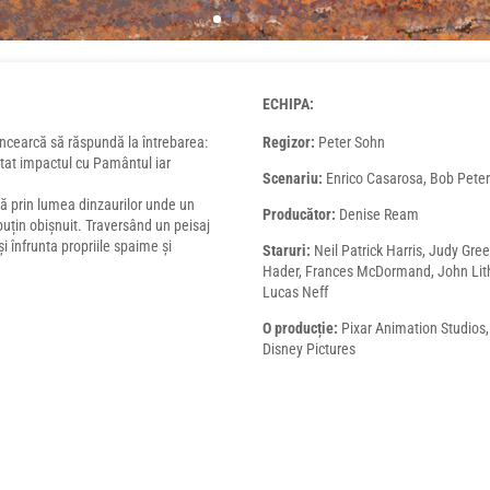
ECHIPA:
încearcă să răspundă la întrebarea:
Regizor:
Peter Sohn
atat impactul cu Pamântul iar
Scenariu:
Enrico Casarosa, Bob Pete
că prin lumea dinzaurilor unde un
Producător:
Denise Ream
uțin obișnuit. Traversând un peisaj
și înfrunta propriile spaime și
Staruri:
Neil Patrick Harris, Judy Greer
Hader, Frances McDormand, John Lit
Lucas Neff
O producție:
Pixar Animation Studios,
Disney Pictures