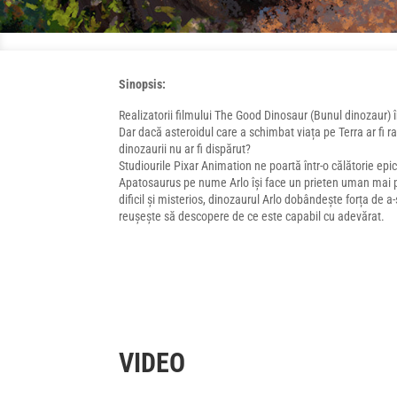
Sinopsis:
Realizatorii filmului The Good Dinosaur (Bunul dinozaur) 
Dar dacă asteroidul care a schimbat viața pe Terra ar fi r
dinozaurii nu ar fi dispărut?
Studiourile Pixar Animation ne poartă într-o călătorie epi
Apatosaurus pe nume Arlo își face un prieten uman mai p
dificil și misterios, dinozaurul Arlo dobândește forța de a-
reușește să descopere de ce este capabil cu adevărat.
VIDEO