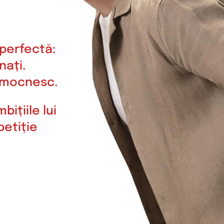
 perfectă:
nați.
e mocnesc.
ițiile lui
petiție