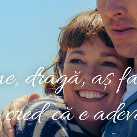
e, dragă, aș fa
cred că e adev