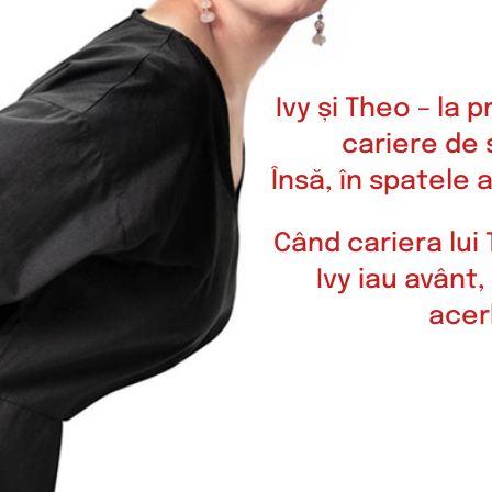
Ivy și Theo – la
cariere de 
Însă, în spatele
Când cariera lui 
Ivy iau avânt
acer