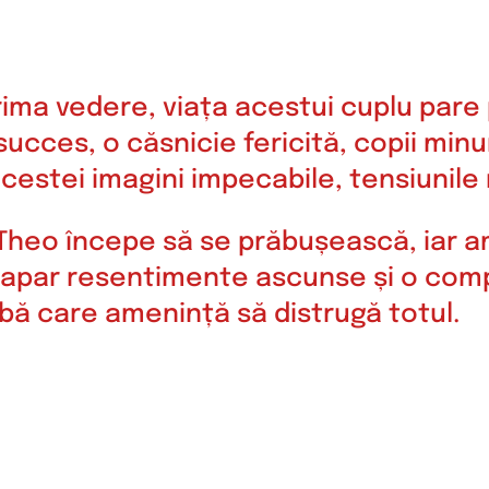
 prima vedere, viața acestui cuplu pare
succes, o căsnicie fericită, copii minu
 acestei imagini impecabile, tensiunil
Theo începe să se prăbușească, iar amb
, apar resentimente ascunse și o com
bă care amenință să distrugă totul.