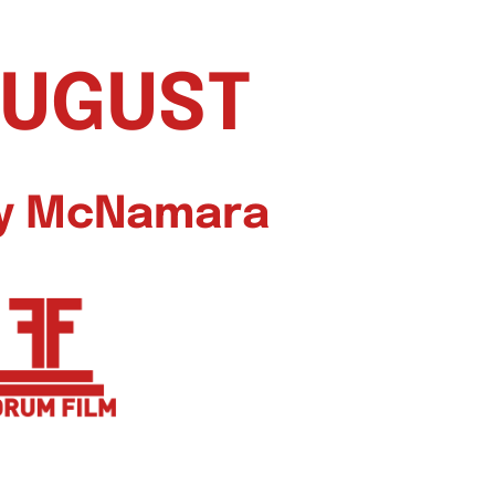
AUGUST
ny McNamara