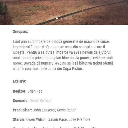
Sinopsis:
Luat prin surprindere de o nouă generație de mașini de curse,
legendarul Fulger McQueen este scos din sportul pe care îl
iubește. Pentru a se putea întoarce va avea nevoie de ajutorul
unui mecanic priceput, un plan bine pus la punct și evident mult
noroc. Dovada că numarul #95 nu se lasă bătut va trebui oferită
chiar în cea mai mare cursă din Cupa Piston.
ECHIPA:
Regizor:
Brian Fee
Scenariu:
Daniel Gerson
Producător:
John Lasseter, Kevin Reher
Staruri:
Owen Wilson, Jason Pace, Jose Premole