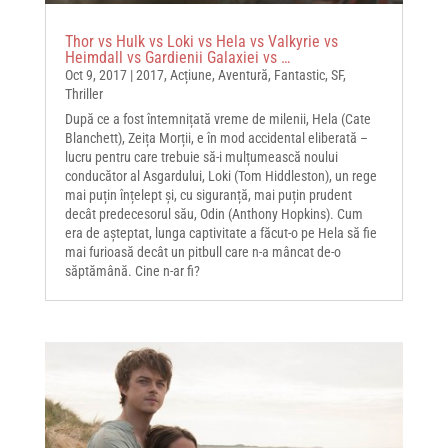
Thor vs Hulk vs Loki vs Hela vs Valkyrie vs
Heimdall vs Gardienii Galaxiei vs …
Oct 9, 2017
|
2017
,
Acțiune
,
Aventură
,
Fantastic
,
SF
,
Thriller
După ce a fost întemnițată vreme de milenii, Hela (Cate
Blanchett), Zeița Morții, e în mod accidental eliberată –
lucru pentru care trebuie să-i mulțumească noului
conducător al Asgardului, Loki (Tom Hiddleston), un rege
mai puțin înțelept și, cu siguranță, mai puțin prudent
decât predecesorul său, Odin (Anthony Hopkins). Cum
era de așteptat, lunga captivitate a făcut-o pe Hela să fie
mai furioasă decât un pitbull care n-a mâncat de-o
săptămână. Cine n-ar fi?