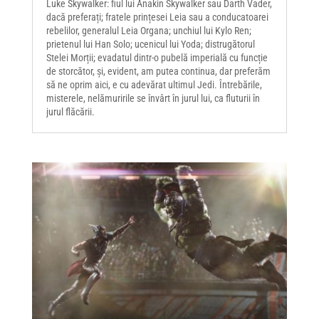
Luke Skywalker: fiul lui Anakin Skywalker sau Darth Vader,
dacă preferați; fratele prințesei Leia sau a conducatoarei
rebelilor, generalul Leia Organa; unchiul lui Kylo Ren;
prietenul lui Han Solo; ucenicul lui Yoda; distrugătorul
Stelei Morții; evadatul dintr-o pubelă imperială cu funcție
de storcător, și, evident, am putea continua, dar preferăm
să ne oprim aici, e cu adevărat ultimul Jedi. Întrebările,
misterele, nelămuririle se învârt în jurul lui, ca fluturii în
jurul flăcării.