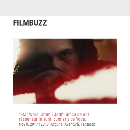
FILMBUZZ
“Star Wars: Ultimii Jedi”: dificil de dat
răspunsurile sunt, cum ar zice Yoda.
Nov 8, 2017
|
2017
,
Acțiune
,
Aventură
,
Fantastic