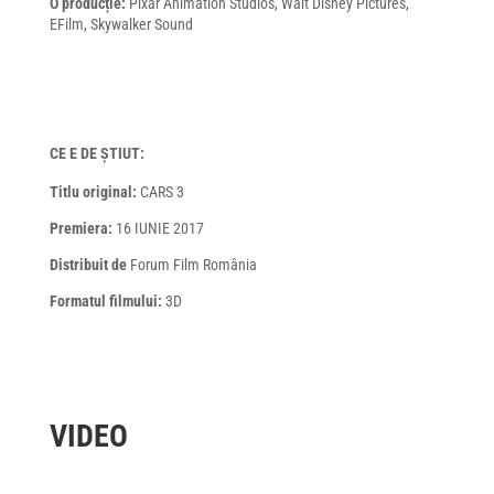
O producție:
Pixar Animation Studios, Walt Disney Pictures,
EFilm, Skywalker Sound
CE E DE ȘTIUT:
Titlu original:
CARS 3
Premiera:
16 IUNIE 2017
Distribuit de
Forum Film România
Formatul filmului:
3D
VIDEO