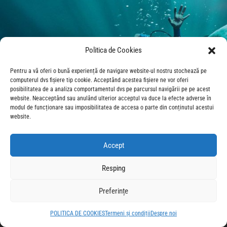
Politica de Cookies
Pentru a vă oferi o bună experiență de navigare website-ul nostru stochează pe
computerul dvs fișiere tip cookie. Acceptând acestea fișiere ne vor oferi
posibilitatea de a analiza comportamentul dvs pe parcursul navigării pe pe acest
website. Neacceptând sau anulând ulterior acceptul va duce la efecte adverse în
modul de funcționare sau imposibilitatea de accesa o parte din conținutul acestui
website.
Accept
Resping
Preferințe
POLITICA DE COOKIES
Termeni și condiții
Despre noi
© 2026 CineForum Romania