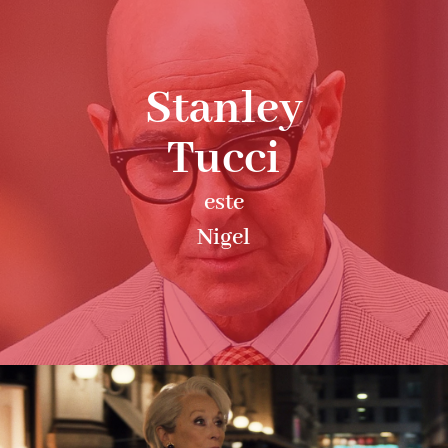
Stanley
Tucci
este
Nigel