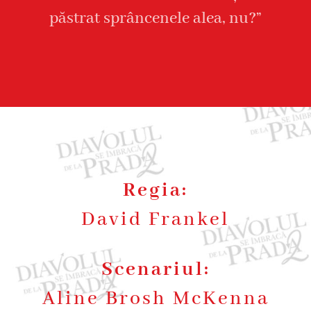
păstrat sprâncenele alea, nu?”
Regia:
David Frankel
Scenariul:
Aline Brosh McKenna