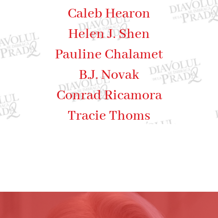
Caleb Hearon
Helen J. Shen
Pauline Chalamet
B.J. Novak
Conrad Ricamora
Tracie Thoms
Tibor Feldman
Kenneth Branagh