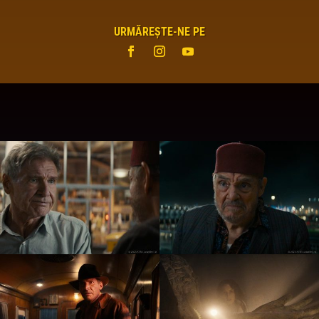
URMĂREȘTE-NE PE