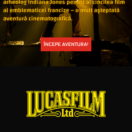
arheolog Indiana Jones pentru al cincilea film
al emblematicei francize – o mult așteptată
aventură cinematografică.
ÎNCEPE AVENTURA!