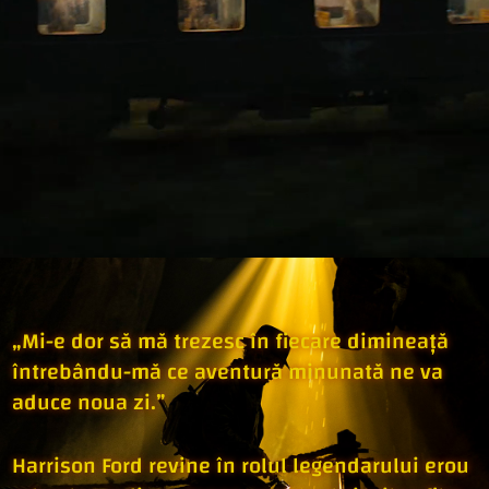
„Mi-e dor să mă trezesc în fiecare dimineață
întrebându-mă ce aventură minunată ne va
aduce noua zi.”
Harrison Ford revine în rolul legendarului erou