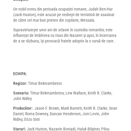
Un nobil evreu din perioada ocupației romane, Judah Ben-Hur
(Jack Huston), este acuzat pe nedrept de tentativă de asasinat
de către cel mai bun prieten din copilarie, Messala.
Supravietuiește unor ani de sclavie în custodia romanilor, este
influențat de întâlnirea cu Iisus din Nazaret și apoi, în încercarea
de a se răzbuna, își provoacă fratele adoptiv la o cursă de care.
ECHIPA:
Regizor:
Timur Bekmambetov
Scenariu:
Timur Bekmambetov, Lew Wallace, Keith R. Clarke,
John Ridley
Producător:
Jason F. Brown, Mark Burnett, Keith R. Clarke, Sean
Daniel, Roma Downey, Duncan Henderson, Joni Levin, John
Ridley, Enzo Sisti
Staruri:
Jack Huston, Nazanin Boniadi, Haluk Bilginer, Pilou