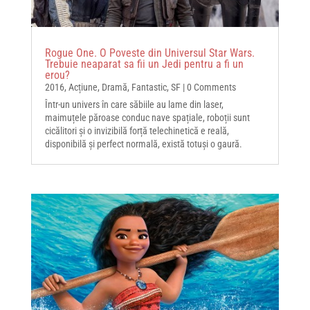
Rogue One. O Poveste din Universul Star Wars.
Trebuie neaparat sa fii un Jedi pentru a fi un
erou?
2016
,
Acțiune
,
Dramă
,
Fantastic
,
SF
| 0 Comments
Într-un univers în care săbiile au lame din laser,
maimuțele păroase conduc nave spațiale, roboții sunt
cicălitori și o invizibilă forță telechinetică e reală,
disponibilă și perfect normală, există totuși o gaură.