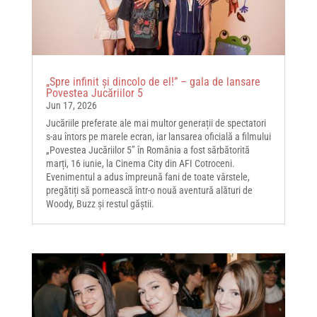
„Spre infinit și dincolo de el!” – gala de lansare
Povestea Jucăriilor 5
Jun 17, 2026
Jucăriile preferate ale mai multor generații de spectatori
s-au întors pe marele ecran, iar lansarea oficială a filmului
„Povestea Jucăriilor 5” în România a fost sărbătorită
marți, 16 iunie, la Cinema City din AFI Cotroceni.
Evenimentul a adus împreună fani de toate vârstele,
pregătiți să pornească într-o nouă aventură alături de
Woody, Buzz și restul găștii.