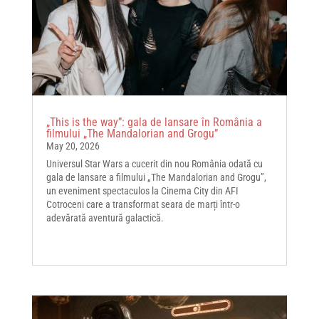
„This is the way”: gala de lansare în România a
filmului „The Mandalorian and Grogu”
May 20, 2026
Universul Star Wars a cucerit din nou România odată cu
gala de lansare a filmului „The Mandalorian and Grogu”,
un eveniment spectaculos la Cinema City din AFI
Cotroceni care a transformat seara de marți într-o
adevărată aventură galactică.