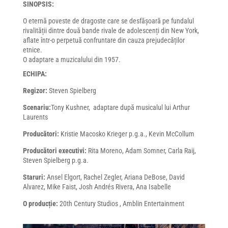
SINOPSIS:
O eternă poveste de dragoste care se desfășoară pe fundalul
rivalității dintre două bande rivale de adolescenți din New York,
aflate într-o perpetuă confruntare din cauza prejudecăților
etnice.
O adaptare a muzicalului din 1957.​
ECHIPA:
Regizor:
Steven Spielberg
Scenariu:
Tony Kushner, adaptare după musicalul lui Arthur
Laurents
Producători:
Kristie Macosko Krieger p.g.a., Kevin McCollum
Producători executivi:
Rita Moreno, Adam Somner, Carla Raij,
Steven Spielberg p.g.a.
Staruri:
Ansel Elgort, Rachel Zegler, Ariana DeBose, David
Alvarez, Mike Faist, Josh Andrés Rivera, Ana Isabelle
O producție:
20th Century Studios , Amblin Entertainment