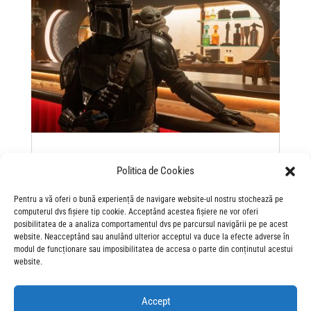
“The Mandalorian and Grogu”: asta e calea…
către cinematografe!
Politica de Cookies
May 18, 2026
“The Mandalorian and Grogu” se anunță a fi, după 7 ani
Pentru a vă oferi o bună experiență de navigare website-ul nostru stochează pe
de pauză, acel SF din Universul Star Wars pe care îl
computerul dvs fișiere tip cookie. Acceptând acestea fișiere ne vor oferi
posibilitatea de a analiza comportamentul dvs pe parcursul navigării pe pe acest
aștepți de mult. Nu sta pe gânduri. Asta e calea!
website. Neacceptând sau anulând ulterior acceptul va duce la efecte adverse în
modul de funcționare sau imposibilitatea de accesa o parte din conținutul acestui
website.
Accept