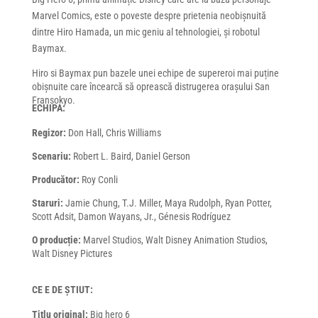
Marvel Comics, este o poveste despre prietenia neobișnuită
dintre Hiro Hamada, un mic geniu al tehnologiei, și robotul
Baymax.
Hiro si Baymax pun bazele unei echipe de supereroi mai puține
obișnuite care încearcă să oprească distrugerea orașului San
Fransokyo.
ECHIPA:
Regizor:
Don Hall, Chris Williams
Scenariu:
Robert L. Baird, Daniel Gerson
Producător:
Roy Conli
Staruri:
Jamie Chung, T.J. Miller, Maya Rudolph, Ryan Potter,
Scott Adsit, Damon Wayans, Jr., Génesis Rodríguez
O producție:
Marvel Studios, Walt Disney Animation Studios,
Walt Disney Pictures
CE E DE ȘTIUT:
Titlu original:
Big hero 6