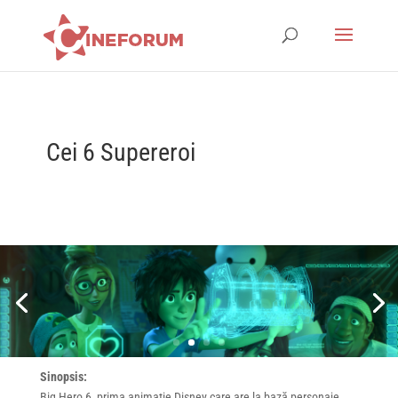
Cei 6 Supereroi
Sinopsis:
Big Hero 6, prima animație Disney care are la bază personaje