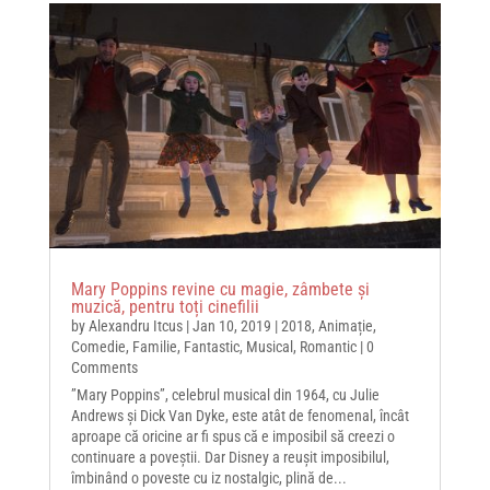
Mary Poppins revine cu magie, zâmbete și
muzică, pentru toți cinefilii
by
Alexandru Itcus
|
Jan 10, 2019
|
2018
,
Animație
,
Comedie
,
Familie
,
Fantastic
,
Musical
,
Romantic
| 0
Comments
”Mary Poppins”, celebrul musical din 1964, cu Julie
Andrews și Dick Van Dyke, este atât de fenomenal, încât
aproape că oricine ar fi spus că e imposibil să creezi o
continuare a poveștii. Dar Disney a reușit imposibilul,
îmbinând o poveste cu iz nostalgic, plină de...