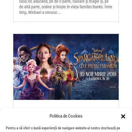
casa lor, aducând, pe de o parte, culoare și magie și, pe
de altă parte, ordine și liniște în viața familiei Banks. Între
timp, Michael a crescut....
4 motive pentru care „Spărgătorul de nuci și cele
patru tărâmuri” este filmul care îți va aduce
Politica de Cookies
magia Disney în suflet, de Sărbători
by
catalin
|
Nov 28, 2018
|
2018
,
Familie
,
Fantastic
| 0
Pentru a vă oferi o bună experiență de navigare website-ul nostru stochează pe
Comments