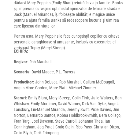
dădacă Mary Poppins (Emily Blunt) reintră în viața familiei Banks
și, împreună cu veșnic optimistul aprinzător de felinare stradale
Jack (Manuel Miranda), își folosește abilitățile magice unice
pentru a ajuta familia Banks să redescopere bucuria și uimirea
care lipseau din viața lor.
Pentru asta, Mary Poppins le face cunoștință copiilor cu câteva
personaje caraghioase și amuzante, inclusiv cu excentrica ei
verișoară Topsy (Meryl Streep).
ECHIPA:
Regizor:
Rob Marshall
Scenariu:
David Magee, P.L. Travers
Producător:
John DeLuca, Rob Marshall, Callum McDougall,
Angus More Gordon, Marc Platt, Michael Zimmer
Staruri:
Emily Blunt, Meryl Streep, Colin Firth, Julie Walters, Ben
Whishaw, Emily Mortimer, David Warner, Dick Van Dyke, Angela
Lansbury, Lin-Manuel Miranda, Jeremy Swift, Pixie Davies, Jim
Norton, Bernardo Santos, Kobna Holdbrook-Smith, Bern Collaço,
Fran Targ, Joel Dawson, Steve Carroll, Johanna Thea, Ian
Conningham, Jag Patel, Craig Stein, Rico Pass, Christian Dixon,
Colin Blyth, Tarik Frimpong