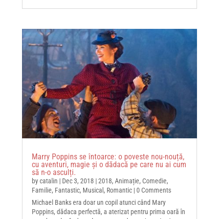
Marry Poppins se întoarce: o poveste nou-nouță,
cu aventuri, magie și o dădacă pe care nu ai cum
să n-o asculți.
by
catalin
|
Dec 3, 2018
|
2018
,
Animație
,
Comedie
,
Familie
,
Fantastic
,
Musical
,
Romantic
| 0 Comments
Michael Banks era doar un copil atunci când Mary
Poppins, dădaca perfectă, a aterizat pentru prima oară în