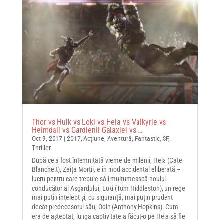
Thor vs Hulk vs Loki vs Hela vs Valkyrie vs
Heimdall vs Gardienii Galaxiei vs …
Oct 9, 2017
|
2017
,
Acțiune
,
Aventură
,
Fantastic
,
SF
,
Thriller
După ce a fost întemnițată vreme de milenii, Hela (Cate
Blanchett), Zeița Morții, e în mod accidental eliberată –
lucru pentru care trebuie să-i mulțumească noului
conducător al Asgardului, Loki (Tom Hiddleston), un rege
mai puțin înțelept și, cu siguranță, mai puțin prudent
decât predecesorul său, Odin (Anthony Hopkins). Cum
era de așteptat, lunga captivitate a făcut-o pe Hela să fie