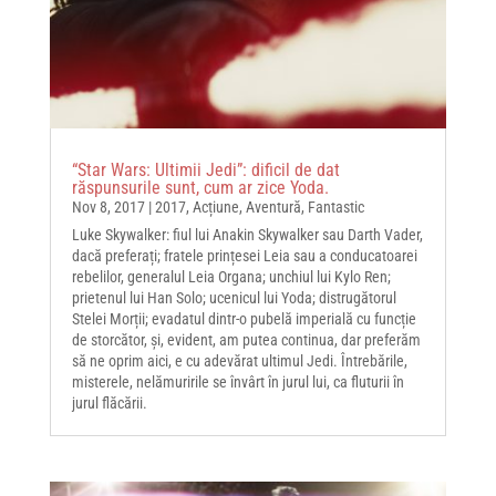
“Star Wars: Ultimii Jedi”: dificil de dat
răspunsurile sunt, cum ar zice Yoda.
Nov 8, 2017
|
2017
,
Acțiune
,
Aventură
,
Fantastic
Luke Skywalker: fiul lui Anakin Skywalker sau Darth Vader,
dacă preferați; fratele prințesei Leia sau a conducatoarei
rebelilor, generalul Leia Organa; unchiul lui Kylo Ren;
prietenul lui Han Solo; ucenicul lui Yoda; distrugătorul
Stelei Morții; evadatul dintr-o pubelă imperială cu funcție
de storcător, și, evident, am putea continua, dar preferăm
să ne oprim aici, e cu adevărat ultimul Jedi. Întrebările,
misterele, nelămuririle se învârt în jurul lui, ca fluturii în
jurul flăcării.