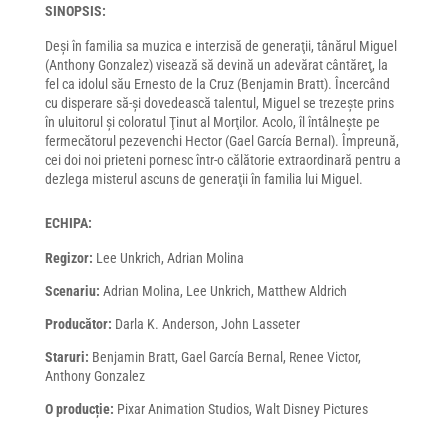
SINOPSIS:
Deși în familia sa muzica e interzisă de generaţii, tânărul Miguel
(Anthony Gonzalez) visează să devină un adevărat cântăreţ, la
fel ca idolul său Ernesto de la Cruz (Benjamin Bratt). Încercând
cu disperare să-și dovedească talentul, Miguel se trezește prins
în uluitorul și coloratul Ţinut al Morţilor. Acolo, îl întâlnește pe
fermecătorul pezevenchi Hector (Gael García Bernal). Împreună,
cei doi noi prieteni pornesc într-o călătorie extraordinară pentru a
dezlega misterul ascuns de generaţii în familia lui Miguel.
ECHIPA:
Regizor:
Lee Unkrich, Adrian Molina
Scenariu:
Adrian Molina, Lee Unkrich, Matthew Aldrich
Producător:
Darla K. Anderson, John Lasseter
Staruri:
Benjamin Bratt, Gael García Bernal, Renee Victor,
Anthony Gonzalez
O producție:
Pixar Animation Studios, Walt Disney Pictures