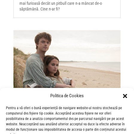
mai furioasă decât un pitbull care n-a mâncat de-o
săptămână. Cine n-ar fi?
Politica de Cookies
Înainte de burse și tranzacții de capital și Wall
Pentru a vă oferi o bună experiență de navigare website-ul nostru stochează pe
Street, a fost Amsterdam și “Febra lalelelor”.
computerul dvs fișiere tip cookie. Acceptând acestea fișiere ne vor oferi
Sep 1, 2017
|
2017
,
Dramă
,
Romantic
posibilitatea de a analiza comportamentul dvs pe parcursul navigării pe pe acest
website. Neacceptând sau anulând ulterior acceptul va duce la efecte adverse în
Amsterdam. Pe la mijlocul secolului al 17-lea. În plină
modul de funcționare sau imposibilitatea de accesa o parte din conținutul acestui
“febră a lalelelor”. O frumoasă orfană (Alicia Vikander),