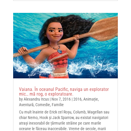
Vaiana. În oceanul Pacific, naviga un explorator
mic… mă rog, o exploratoare.
by
Alexandru Itcus
|
Nov 7, 2016
|
2016
,
Animație
,
Aventură
,
Comedie
,
Familie
Cu mult înainte de Erick cel Roșu, Columb, Magellan sau
chiar Nemo, Hook și Jack Sparrow, au existat navigatori
atrași inexorabil de țărmurile străine pe care marile
oceane le făceau inaccesibile. Vreme de secole, marii