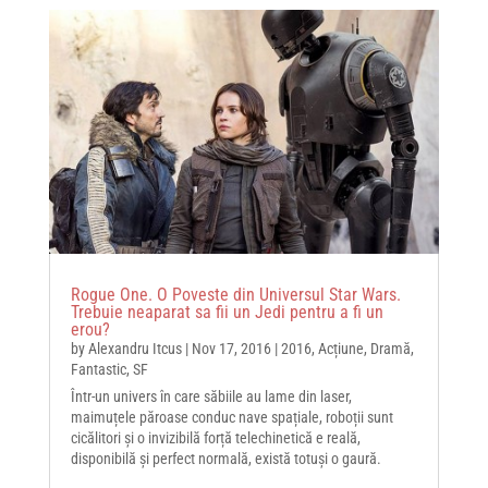
Rogue One. O Poveste din Universul Star Wars.
Trebuie neaparat sa fii un Jedi pentru a fi un
erou?
by
Alexandru Itcus
|
Nov 17, 2016
|
2016
,
Acțiune
,
Dramă
,
Fantastic
,
SF
Într-un univers în care săbiile au lame din laser,
maimuțele păroase conduc nave spațiale, roboții sunt
cicălitori și o invizibilă forță telechinetică e reală,
disponibilă și perfect normală, există totuși o gaură.