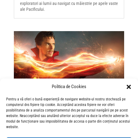
exploratori ai lumii au navigat cu măiestrie pe apele vaste
ale Pacificului.
Politica de Cookies
Pentru a vă oferi o bună experiență de navigare website-ul nostru stochează pe
computerul dvs fișiere tip cookie. Acceptând acestea fișiere ne vor oferi
posibilitatea de a analiza comportamentul dvs pe parcursul navigării pe pe acest
Cu „Doctor Strange”, universul Marvel se
website. Neacceptând sau anulând ulterior acceptul va duce la efecte adverse în
îmbogățește cu mii de universuri paralele.
modul de funcționare sau imposibilitatea de accesa o parte din conținutul acestui
by
Alexandru Itcus
|
Oct 13, 2016
|
2016
,
Acțiune
,
website.
Aventură
,
Fantastic
Dr. Stephen Strange e un neurochirurg strălucit.