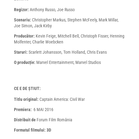
Regizor:
Anthony Russo, Joe Russo
Scenariu:
Christopher Markus, Stephen McFeely, Mark Millar,
Joe Simon, Jack Kirby
Producător:
Kevin Feige, Mitchell Bell, Christoph Fisser, Henning
Molfenter, Charlie Woebcken
Staruri:
Scarlett Johansson, Tom Holland, Chris Evans
O producție:
Marvel Entertainment, Marvel Studios
CE E DE ȘTIUT:
Titlu original:
Captain America: Civil War
Premiera:
6 MAI 2016
Distribuit de
Forum Film România
Formatul filmului: 3D