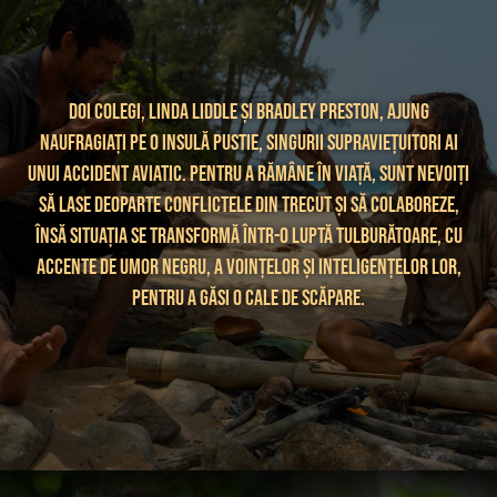
Doi colegi, Linda Liddle și Bradley Preston, ajung
naufragiați pe o insulă pustie, singurii supraviețuitori ai
unui accident aviatic. Pentru a rămâne în viață, sunt nevoiți
să lase deoparte conflictele din trecut și să colaboreze,
însă situația se transformă într-o luptă tulburătoare, cu
accente de umor negru, a voințelor și inteligențelor lor,
pentru a găsi o cale de scăpare.