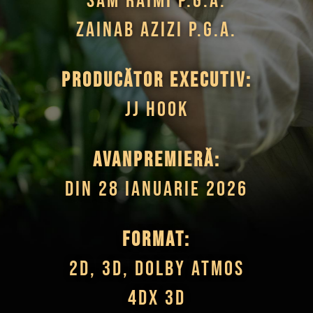
Sam Raimi p.g.a.
Zainab Azizi p.g.a.
Producător executiv:
JJ Hook
Avanpremieră:
din 28 ianuarie 2026
Format:
2D, 3D, Dolby Atmos
4DX 3D