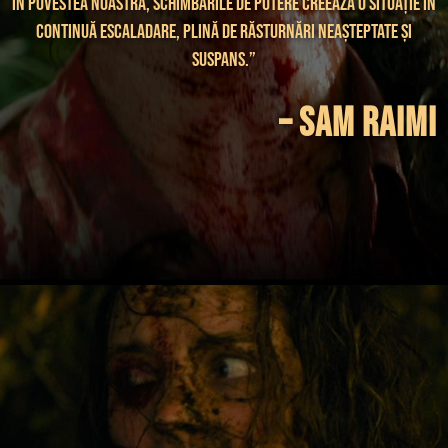
În povestea noastră, schimbările de putere creează o situație în
continuă escaladare, plină de răsturnări neașteptate și
suspans.”
– Sam Raimi