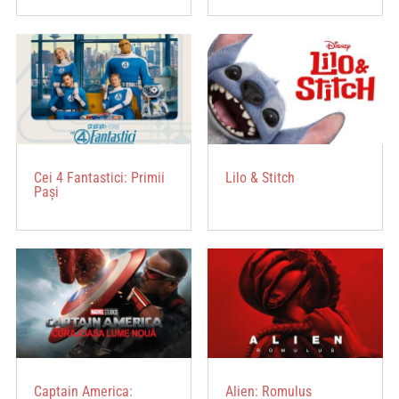
Cei 4 Fantastici: Primii
Lilo & Stitch
Pași
Captain America:
Alien: Romulus