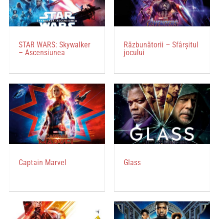
STAR WARS: Skywalker
Răzbunătorii – Sfârșitul
– Ascensiunea
jocului
Captain Marvel
Glass