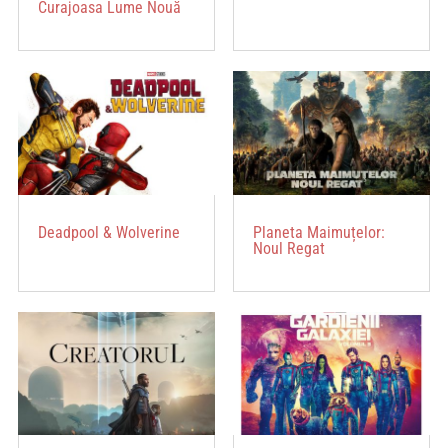
Curajoasa Lume Nouă
Deadpool & Wolverine
Planeta Maimuțelor:
Noul Regat