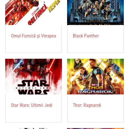
Omul-Furnică și Viespea
Black Panther
Star Wars: Ultimii Jedi
Thor: Ragnarok