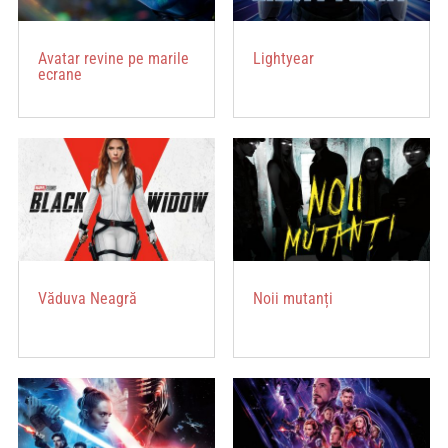
Avatar revine pe marile
Lightyear
ecrane
Văduva Neagră
Noii mutanți