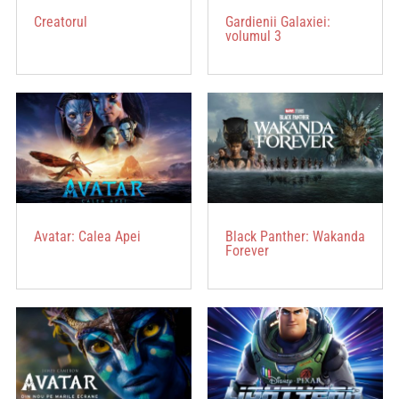
Creatorul
Gardienii Galaxiei:
volumul 3
Avatar: Calea Apei
Black Panther: Wakanda
Forever