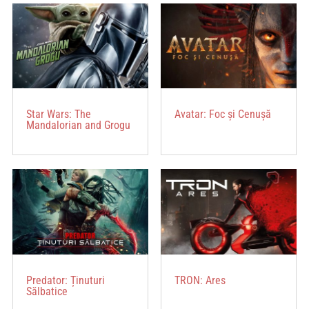
Star Wars: The
Avatar: Foc și Cenușă
Mandalorian and Grogu
Predator: Ținuturi
TRON: Ares
Sălbatice