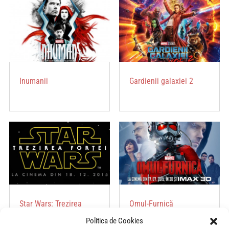
Inumanii
Gardienii galaxiei 2
Star Wars: Trezirea
Omul-Furnică
Forței
Politica de Cookies