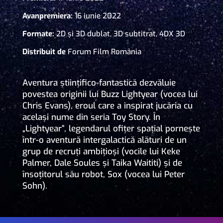
Avanpremiera:
16 iunie 2022
Formate:
2D și 3D dublat, 3D subtitrat, 4DX 3D
Distribuit de
Forum Film România
Aventura științifico-fantastică dezvăluie
povestea originii lui Buzz Lightyear (vocea lui
Chris Evans), eroul care a inspirat jucăria cu
același nume din seria Toy Story. În
„Lightyear”, legendarul ofițer spațial pornește
într-o aventură intergalactică alături de un
grup de recruți ambițioși (vocile lui Keke
Palmer, Dale Soules și Taika Waititi) și de
însoțitorul său robot, Sox (vocea lui Peter
Sohn).