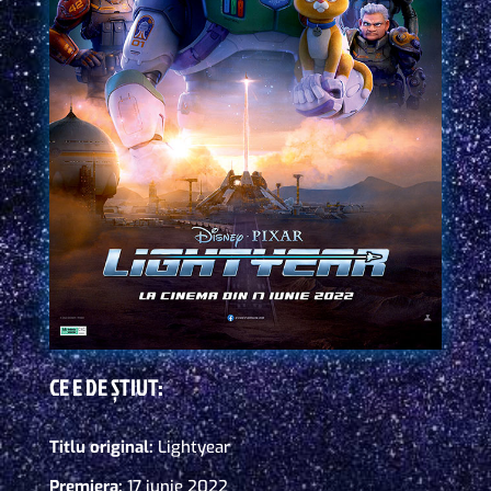
CE E DE ȘTIUT:
Titlu original:
Lightyear
Premiera:
17 iunie 2022