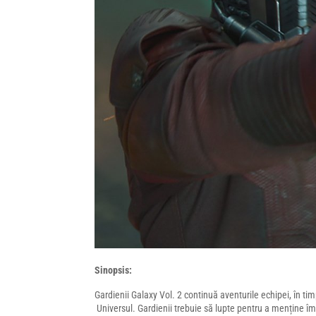
Sinopsis:
Gardienii Galaxy Vol. 2 continuă aventurile echipei, în t
Universul. Gardienii trebuie să lupte pentru a menține îm