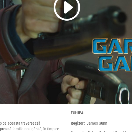
ECHIPA:
imp ce aceasta traversează
Regizor:
James Gunn
preună familia nou găsită, în timp ce