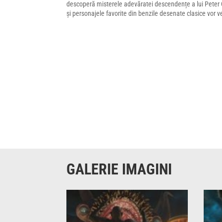
descoperă misterele adevăratei descendențe a lui Peter Qu
și personajele favorite din benzile desenate clasice vor ven
GALERIE IMAGINI