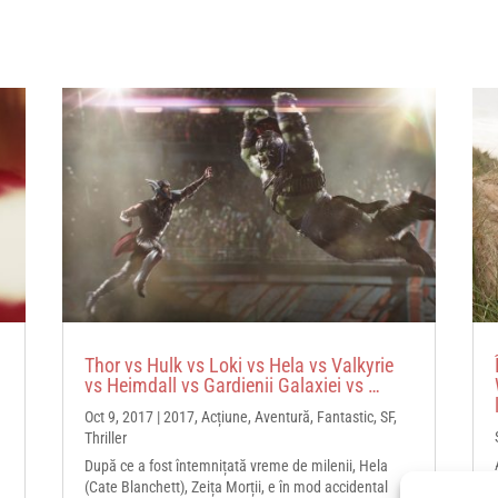
Thor vs Hulk vs Loki vs Hela vs Valkyrie
vs Heimdall vs Gardienii Galaxiei vs …
Oct 9, 2017
|
2017
,
Acțiune
,
Aventură
,
Fantastic
,
SF
,
Thriller
După ce a fost întemnițată vreme de milenii, Hela
(Cate Blanchett), Zeița Morții, e în mod accidental