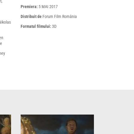
t,
Premiera:
5 MAI 2017
Distribuit de
Forum Film România
Nikolas
Formatul filmului:
3D
ren
ne
ney