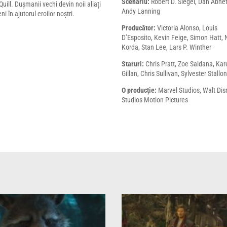
Scenariu:
Robert D. Siegel, Dan Abnet
ill. Dușmanii vechi devin noii aliați
Andy Lanning
i în ajutorul eroilor noștri.
Producător:
Victoria Alonso, Louis
D’Esposito, Kevin Feige, Simon Hatt, 
Korda, Stan Lee, Lars P. Winther
Staruri:
Chris Pratt, Zoe Saldana, Ka
Gillan, Chris Sullivan, Sylvester Stallo
O producție:
Marvel Studios, Walt Dis
Studios Motion Pictures