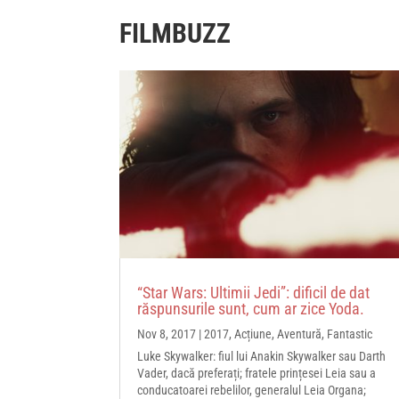
FILMBUZZ
“Star Wars: Ultimii Jedi”: dificil de dat
răspunsurile sunt, cum ar zice Yoda.
Nov 8, 2017
|
2017
,
Acțiune
,
Aventură
,
Fantastic
Luke Skywalker: fiul lui Anakin Skywalker sau Darth
Vader, dacă preferați; fratele prințesei Leia sau a
conducatoarei rebelilor, generalul Leia Organa;