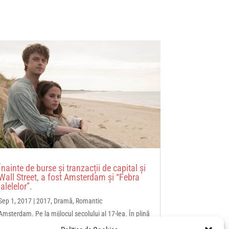
Înainte de burse și tranzacții de capital și
Wall Street, a fost Amsterdam și “Febra
lalelelor”.
Sep 1, 2017
|
2017
,
Dramă
,
Romantic
Amsterdam. Pe la mijlocul secolului al 17-lea. În plină
“febră a lalelelor”. O frumoasă orfană (Alicia