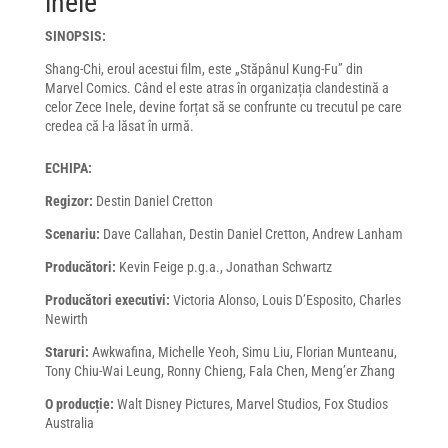
inele
SINOPSIS:
Shang-Chi, eroul acestui film, este „Stăpânul Kung-Fu” din
Marvel Comics. Când el este atras în organizația clandestină a
celor Zece Inele, devine forțat să se confrunte cu trecutul pe care
credea că l-a lăsat în urmă.
ECHIPA:
Regizor:
Destin Daniel Cretton
Scenariu:
Dave Callahan, Destin Daniel Cretton, Andrew Lanham
Producători:
Kevin Feige p.g.a., Jonathan Schwartz
Producători executivi:
Victoria Alonso, Louis D’Esposito, Charles
Newirth
Staruri:
Awkwafina, Michelle Yeoh, Simu Liu, Florian Munteanu,
Tony Chiu-Wai Leung, Ronny Chieng, Fala Chen, Meng’er Zhang
O producție:
Walt Disney Pictures, Marvel Studios, Fox Studios
Australia