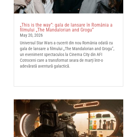
„This is the way”: gala de lansare în România a
filmului „The Mandalorian and Grogu”
May 20, 2026
Universul Star Wars a cucerit din nou România odată cu
gala de lansare a filmului „The Mandalorian and Grogu”,
un eveniment spectaculos la Cinema City din AFI
Cotroceni care a transformat seara de marți într-o
adevărată aventură galactică.