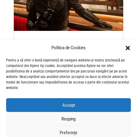
“The Mandalorian and Grogu”: asta e calea…
către cinematografe!
Politica de Cookies
May 18, 2026
“The Mandalorian and Grogu” se anunță a fi, după 7 ani
Pentru a vă oferi o bună experiență de navigare website-ul nostru stochează pe
de pauză, acel SF din Universul Star Wars pe care îl
computerul dvs fișiere tip cookie. Acceptând acestea fișiere ne vor oferi
posibilitatea de a analiza comportamentul dvs pe parcursul navigării pe pe acest
aștepți de mult. Nu sta pe gânduri. Asta e calea!
website. Neacceptând sau anulând ulterior acceptul va duce la efecte adverse în
modul de funcționare sau imposibilitatea de accesa o parte din conținutul acestui
website.
Accept
« Older Entries
Resping
Preferințe