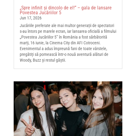
„Spre infinit și dincolo de el!” – gala de lansare
Povestea Jucăriilor 5
Jun 17, 2026
Jucăriile preferate ale mai multor generații de spectatori
s-au întors pe marele ecran, iar lansarea oficială a filmului
„Povestea Jucăriilor 5” în România a fost sărbătorită
marți, 16 iunie, la Cinema City din AFI Cotroceni.
Evenimentul a adus împreună fani de toate vârstele,
pregătiți să pornească într-o nouă aventură alături de
Woody, Buzz și restul găștii.