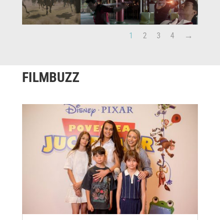
1
2
3
4
FILMBUZZ