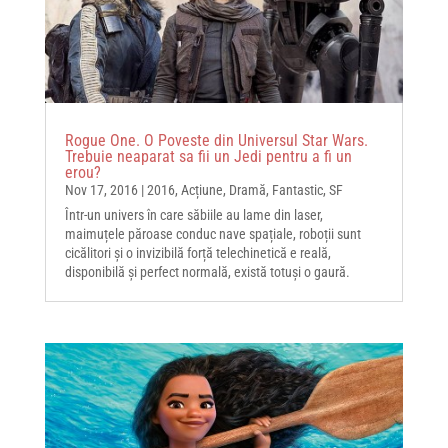
Rogue One. O Poveste din Universul Star Wars.
Trebuie neaparat sa fii un Jedi pentru a fi un
erou?
Nov 17, 2016
|
2016
,
Acțiune
,
Dramă
,
Fantastic
,
SF
Într-un univers în care săbiile au lame din laser,
maimuțele păroase conduc nave spațiale, roboții sunt
cicălitori și o invizibilă forță telechinetică e reală,
disponibilă și perfect normală, există totuși o gaură.