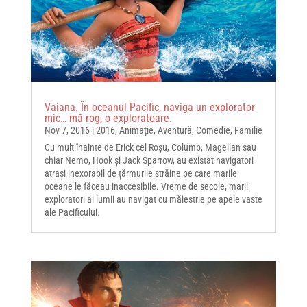
Vaiana. În oceanul Pacific, naviga un explorator
mic… mă rog, o exploratoare.
Nov 7, 2016
|
2016
,
Animație
,
Aventură
,
Comedie
,
Familie
Cu mult înainte de Erick cel Roșu, Columb, Magellan sau
chiar Nemo, Hook și Jack Sparrow, au existat navigatori
atrași inexorabil de țărmurile străine pe care marile
oceane le făceau inaccesibile. Vreme de secole, marii
exploratori ai lumii au navigat cu măiestrie pe apele vaste
ale Pacificului.