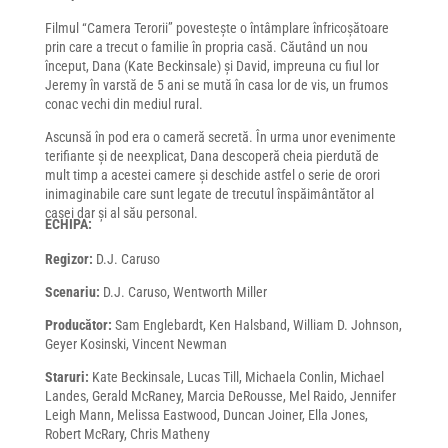
Filmul “Camera Terorii” povestește o întâmplare înfricoșătoare
prin care a trecut o familie în propria casă. Căutând un nou
început, Dana (Kate Beckinsale) și David, impreuna cu fiul lor
Jeremy în varstă de 5 ani se mută în casa lor de vis, un frumos
conac vechi din mediul rural.
Ascunsă în pod era o cameră secretă. În urma unor evenimente
terifiante și de neexplicat, Dana descoperă cheia pierdută de
mult timp a acestei camere și deschide astfel o serie de orori
inimaginabile care sunt legate de trecutul înspăimântător al
casei dar și al său personal.
ECHIPA:
Regizor:
D.J. Caruso
Scenariu:
D.J. Caruso, Wentworth Miller
Producător:
Sam Englebardt, Ken Halsband, William D. Johnson,
Geyer Kosinski, Vincent Newman
Staruri:
Kate Beckinsale, Lucas Till, Michaela Conlin, Michael
Landes, Gerald McRaney, Marcia DeRousse, Mel Raido, Jennifer
Leigh Mann, Melissa Eastwood, Duncan Joiner, Ella Jones,
Robert McRary, Chris Matheny