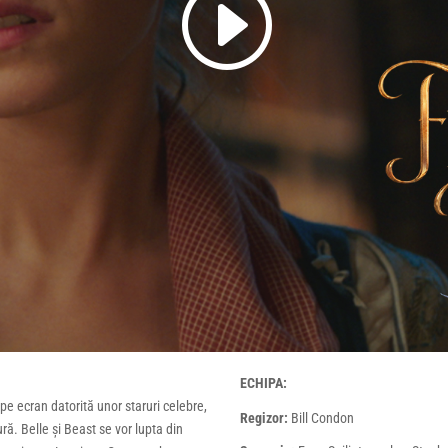
ECHIPA:
pe ecran datorită unor staruri celebre,
Regizor:
Bill Condon
ură. Belle și Beast se vor lupta din