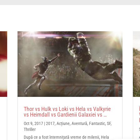
Thor vs Hulk vs Loki vs Hela vs Valkyrie
vs Heimdall vs Gardienii Galaxiei vs …
Oct 9, 2017
|
2017
,
Acțiune
,
Aventură
,
Fantastic
,
SF
,
Thriller
După ce a fost întemnițată vreme de milenii, Hela