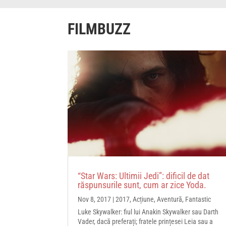
FILMBUZZ
“Star Wars: Ultimii Jedi”: dificil de dat
răspunsurile sunt, cum ar zice Yoda.
Nov 8, 2017
|
2017
,
Acțiune
,
Aventură
,
Fantastic
Luke Skywalker: fiul lui Anakin Skywalker sau Darth
Vader, dacă preferați; fratele prințesei Leia sau a