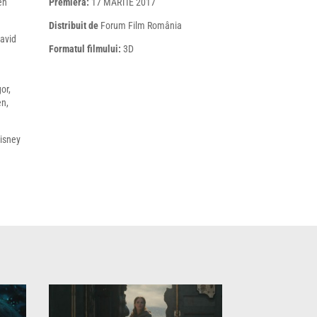
en
Premiera:
17 MARTIE 2017
Distribuit de
Forum Film România
avid
Formatul filmului:
3D
or,
en,
Disney