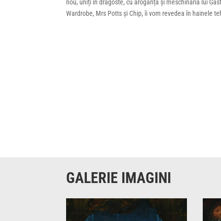
nou, uniți în dragoste, cu aroganța și meschinăria lui Ga
Wardrobe, Mrs Potts și Chip, îi vom revedea în hainele te
GALERIE IMAGINI