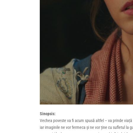
Sinopsis:
Vechea poveste va fi acum spusă altfel – va prinde viață 
iar imaginile ne vor fermeca și ne vor ține cu sufletul la g