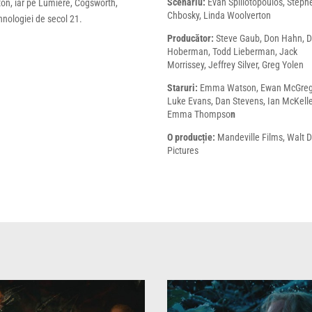
Scenariu:
Evan Spiliotopoulos, Steph
ston, iar pe Lumiere, Cogsworth,
Chbosky, Linda Woolverton
hnologiei de secol 21.
Producător:
Steve Gaub, Don Hahn, D
Hoberman, Todd Lieberman, Jack
Morrissey, Jeffrey Silver, Greg Yolen
Staruri:
Emma Watson, Ewan McGreg
Luke Evans, Dan Stevens, Ian McKell
Emma Thompso
n
O producție:
Mandeville Films, Walt 
Pictures