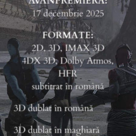
AVANPREMIERĂ:
17 decembrie 2025
FORMATE:
2D, 3D, IMAX 3D
4DX 3D, Dolby Atmos,
HFR
subtitrat în română
3D dublat în română
3D dublat în maghiară