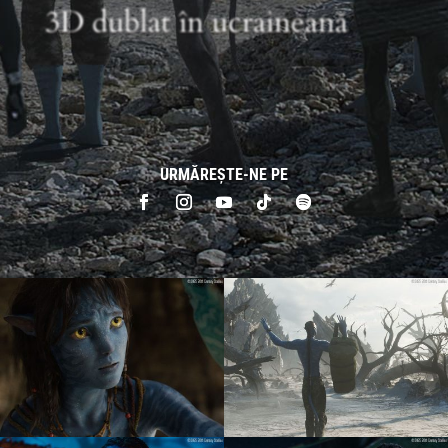
3D dublat în ucraineană
URMĂREȘTE-NE PE