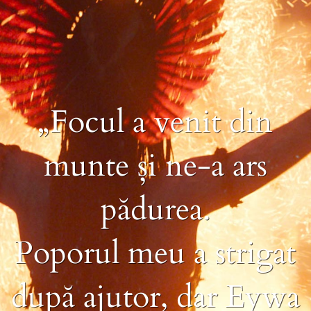
„Focul a venit din
munte și ne-a ars
pădurea.
Poporul meu a strigat
după ajutor, dar Eywa