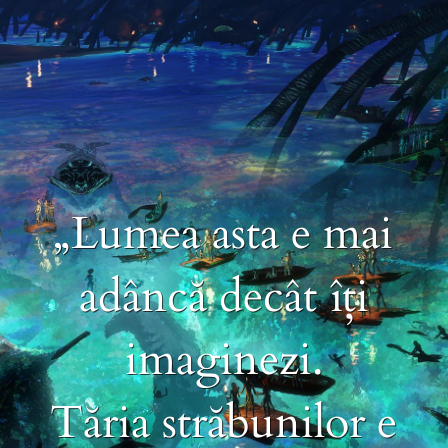
„Lumea asta e mai
adâncă decât îți
imaginezi.
Tăria străbunilor e