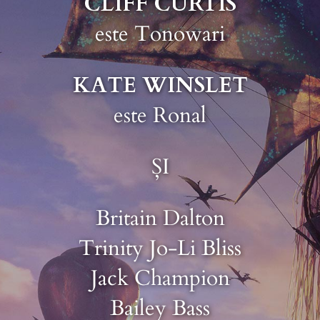
CLIFF CURTIS
este Tonowari
KATE WINSLET
este Ronal
ȘI
Britain Dalton
Trinity Jo-Li Bliss
Jack Champion
Bailey Bass