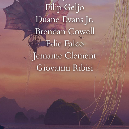
Filip Geljo
Duane Evans Jr.
Brendan Cowell
Edie Falco
Jemaine Clement
Giovanni Ribisi