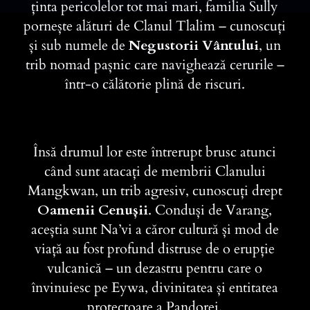
ținta pericolelor tot mai mari, familia Sully
pornește alături de Clanul Tlalim – cunoscuți
și sub numele de
Negustorii Vântului
, un
trib nomad pașnic care navighează cerurile –
într-o călătorie plină de riscuri.
Însă drumul lor este întrerupt brusc atunci
când sunt atacați de membrii Clanului
Mangkwan, un trib agresiv, cunoscuți drept
Oamenii Cenușii
. Conduși de Varang,
aceștia sunt Na’vi a căror cultură și mod de
viață au fost profund distruse de o erupție
vulcanică – un dezastru pentru care o
învinuiesc pe Eywa, divinitatea și entitatea
protectoare a Pandorei.