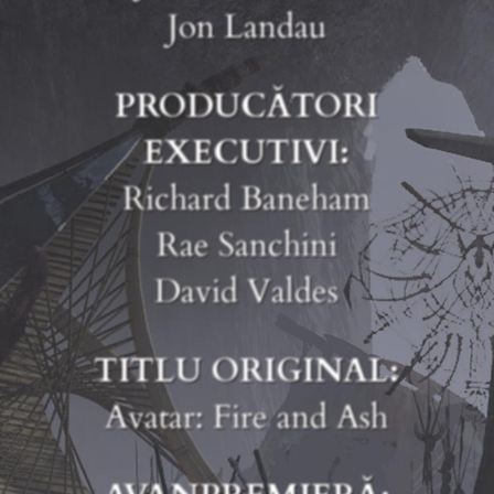
Jon Landau
PRODUCĂTORI
EXECUTIVI:
Richard Baneham
Rae Sanchini
David Valdes
TITLU ORIGINAL:
Avatar: Fire and Ash