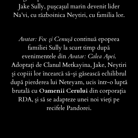
Jake Sully, pușcașul marin devenit lider
Na’vi, cu războinica Neytiri, cu familia lor.
Avatar: Foc și Cenușă
continuă epopeea
familiei Sully la scurt timp după
evenimentele din
Avatar: Calea Apei
.
Adoptați de Clanul Metkayina, Jake, Neytiri
și copiii lor încearcă să-și găsească echilibrul
după pierderea lui Neteyam, ucis într-o luptă
brutală cu
Oamenii Cerului
din corporația
RDA, și să se adapteze unei noi vieți pe
recifele Pandorei.