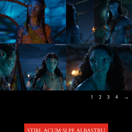
1
2
3
4
ȘTIRI, ACUM ȘI PE ALBASTRU