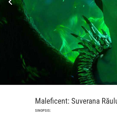
Maleficent: Suverana Răul
SINOPSIS: