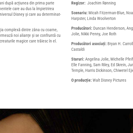
 ani după acțiunea din prima parte
Regizor:
Joachim Rønning
imentele care au dus la împietrirea
Scenariu:
Micah Fitzerman-Blue, No
niversul Disney și care au determinat-
Harpster, Linda Woolverton
Producători:
Duncan Henderson, Ang
ția complexă dintre zâna cu coarne,
Jolie, Nikki Penny, Joe Roth
ormează noi alianțe și se confruntă cu
creaturile magice care trăiesc în el.
Producători asociați:
Bryan H. Carroll
Castaldi
Staruri:
Angelina Jolie, Michelle Pfeif
Elle Fanning, Sam Riley, Ed Skrein, Ju
Temple, Harris Dickinson, Chiwetel Eji
O producție:
Walt Disney Pictures