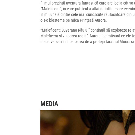
Filmul prezintă aventura fantastică care are loc la câțiva
“Maleficent”, în care publicul a aflat detalii despre even
inimii uneia dintre cele mai cunoscute răufăcătoare din u
o s-o blesteme pe mica Prințesă Aurora.
“Maleficent: Suverana Răului” continuă să exploreze rela
Maleficent și viitoarea regină Aurora, pe măsură ce ele f
noi adversari în încercarea de a proteja tărâmul Moors și 
MEDIA