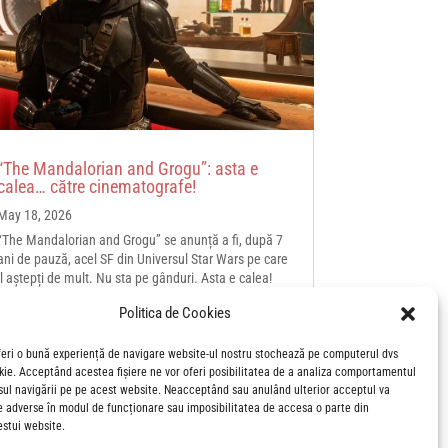
“The Mandalorian and Grogu”: asta e
calea… către cinematografe!
May 18, 2026
“The Mandalorian and Grogu” se anunță a fi, după 7
ani de pauză, acel SF din Universul Star Wars pe care
îl aștepți de mult. Nu sta pe gânduri. Asta e calea!
Politica de Cookies
feri o bună experiență de navigare website-ul nostru stochează pe computerul dvs
okie. Acceptând acestea fișiere ne vor oferi posibilitatea de a analiza comportamentul
sul navigării pe pe acest website. Neacceptând sau anulând ulterior acceptul va
e adverse în modul de funcționare sau imposibilitatea de accesa o parte din
estui website.