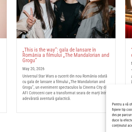
„This is the way”: gala de lansare în
România a filmului „The Mandalorian and
Grogu”
May 20, 2026
Universul Star Wars a cucerit din nou România odată
cu gala de lansare a filmului „The Mandalorian and
Grogu”, un eveniment spectaculos la Cinema City din
AFI Cotroceni care a transformat seara de marți într-o
adevărată aventură galactică.
Pentru a vă o
fișiere tip co
dvs pe parcur
duce la efect
conținutul ac