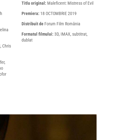
Titlu original:
Maleficent: Mistress of Evil
ah
Premiera:
18 OCTOMBRIE 2019
Distribuit de
Forum Film România
elina
Formatul filmului:
3D, IMAX, subtitrat,
dublat
, Chris
fer,
no
ofor