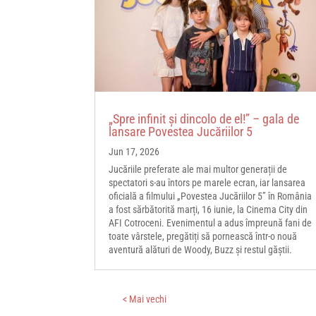
„Spre infinit și dincolo de el!” – gala de
lansare Povestea Jucăriilor 5
Jun 17, 2026
Jucăriile preferate ale mai multor generații de
spectatori s-au întors pe marele ecran, iar lansarea
oficială a filmului „Povestea Jucăriilor 5” în România
a fost sărbătorită marți, 16 iunie, la Cinema City din
AFI Cotroceni. Evenimentul a adus împreună fani de
toate vârstele, pregătiți să pornească într-o nouă
aventură alături de Woody, Buzz și restul găștii.
« Older Entries