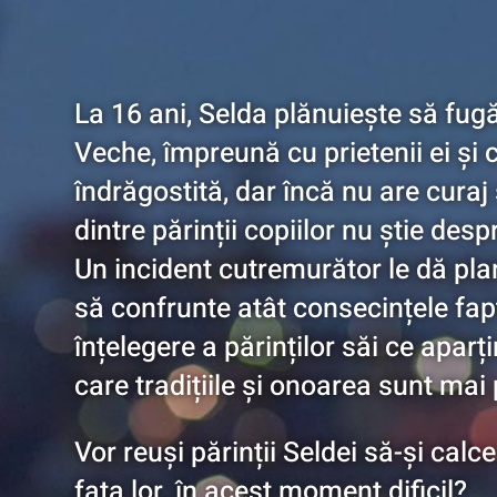
La 16 ani, Selda plănuiește să fu
Veche, împreună cu prietenii ei și 
îndrăgostită, dar încă nu are curaj
dintre părinții copiilor nu știe desp
Un incident cutremurător le dă pla
să confrunte atât consecințele fapt
înțelegere a părinților săi ce aparț
care tradițiile și onoarea sunt mai
Vor reuși părinții Seldei să-și calc
fata lor, în acest moment dificil?