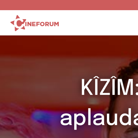
KÎZÎM
aplaud