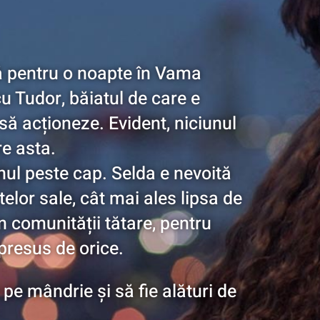
gă pentru o noapte în Vama
cu Tudor, băiatul de care e
 să acționeze. Evident, niciunul
re asta.
nul peste cap. Selda e nevoită
elor sale, cât mai ales lipsa de
in comunității tătare, pentru
 presus de orice.
e pe mândrie și să fie alături de