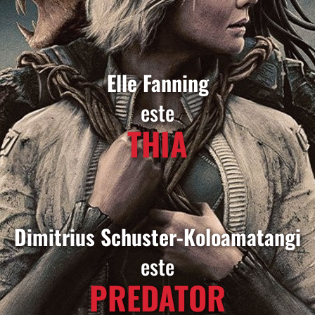
Elle Fanning
este
THIA
Dimitrius Schuster-Koloamatangi
este
PREDATOR