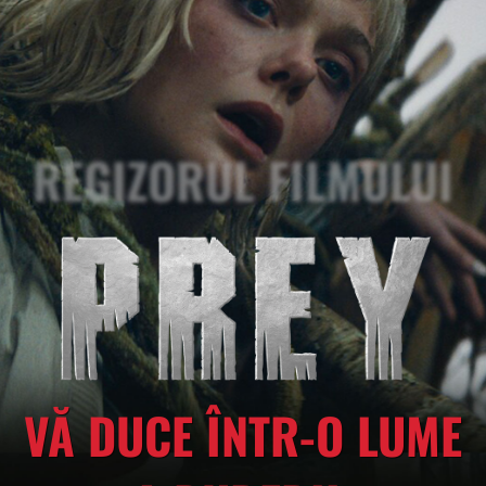
REGIZORUL FILMULUI
VĂ DUCE ÎNTR-O LUME