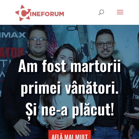
Am fost martorii
primei vânători.
Și ne-a plăcut!
AFLĂ MAI MULT