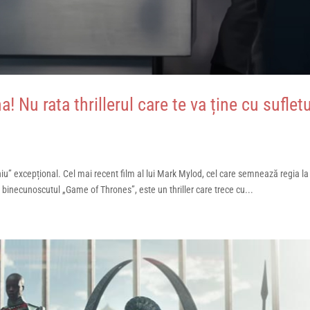
 Nu rata thrillerul care te va ține cu sufletu
iu” excepțional. Cel mai recent film al lui Mark Mylod, cel care semnează regia la
 binecunoscutul „Game of Thrones”, este un thriller care trece cu...