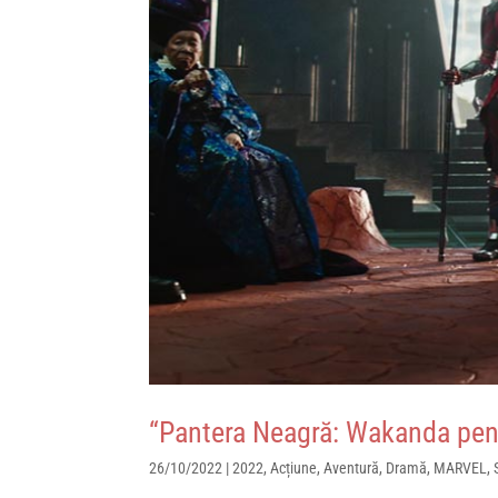
“Pantera Neagră: Wakanda pent
26/10/2022
|
2022
,
Acțiune
,
Aventură
,
Dramă
,
MARVEL
,