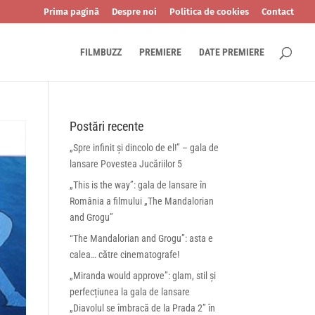
Prima pagină
Despre noi
Politica de cookies
Contact
FILMBUZZ
PREMIERE
DATE PREMIERE
Postări recente
„Spre infinit și dincolo de el!” – gala de
lansare Povestea Jucăriilor 5
„This is the way”: gala de lansare în
România a filmului „The Mandalorian
and Grogu”
“The Mandalorian and Grogu”: asta e
calea… către cinematografe!
„Miranda would approve”: glam, stil și
perfecțiunea la gala de lansare
„Diavolul se îmbracă de la Prada 2” în