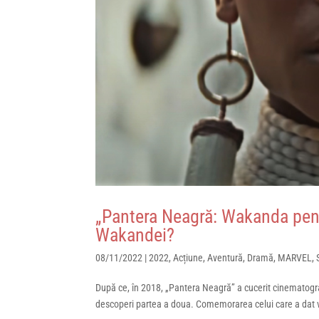
„Pantera Neagră: Wakanda pen
Wakandei?
08/11/2022
|
2022
,
Acțiune
,
Aventură
,
Dramă
,
MARVEL
,
După ce, în 2018, „Pantera Neagră” a cucerit cinematogra
descoperi partea a doua. Comemorarea celui care a dat 