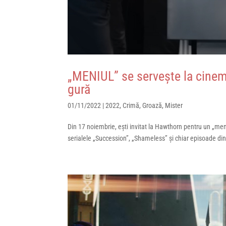
„MENIUL” se servește la cinema!
gură
01/11/2022
|
2022
,
Crimă
,
Groază
,
Mister
Din 17 noiembrie, ești invitat la Hawthorn pentru un „men
serialele „Succession”, „Shameless” și chiar episoade din