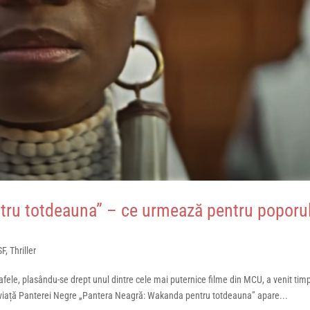
tru totdeauna” – ce urmează pentru poporu
SF
,
Thriller
fele, plasându-se drept unul dintre cele mai puternice filme din MCU, a venit tim
viață Panterei Negre „Pantera Neagră: Wakanda pentru totdeauna” apare...