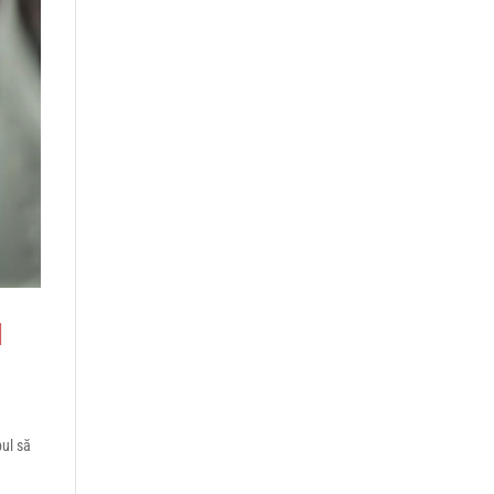
l
pul să