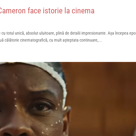
Cameron face istorie la cinema
u totul unică, absolut uluitoare, plină de detalii impresionante. Așa începea ep
nouă călătorie cinematografică, cu mult așteptata continuare,...