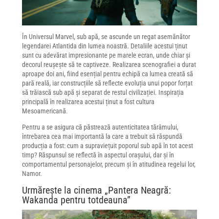
În Universul Marvel, sub apă, se ascunde un regat asemănător
legendarei Atlantida din lumea noastră. Detaliile acestui ținut
sunt cu adevărat impresionante pe marele ecran, unde chiar și
decorul reușește să te captiveze. Realizarea scenografiei a durat
aproape doi ani, fiind esențial pentru echipă ca lumea creată să
pară reală, iar construcțiile să reflecte evoluția unui popor forțat
să trăiască sub apă și separat de restul civilizației. Inspirația
principală în realizarea acestui ținut a fost cultura
Mesoamericană.
Pentru a se asigura că păstrează autenticitatea tărâmului,
întrebarea cea mai importantă la care a trebuit să răspundă
producția a fost: cum a supraviețuit poporul sub apă în tot acest
timp? Răspunsul se reflectă în aspectul orașului, dar și în
comportamentul personajelor, precum și în atitudinea regelui lor,
Namor.
Urmărește la cinema „Pantera Neagră:
Wakanda pentru totdeauna”