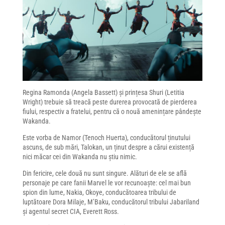
Regina Ramonda (Angela Bassett) și prințesa Shuri (Letitia
Wright) trebuie să treacă peste durerea provocată de pierderea
fiului, respectiv a fratelui, pentru că o nouă amenințare pândește
Wakanda.
Este vorba de Namor (Tenoch Huerta), conducătorul ținutului
ascuns, de sub mări, Talokan, un ținut despre a cărui existență
nici măcar cei din Wakanda nu știu nimic.
Din fericire, cele două nu sunt singure. Alături de ele se află
personaje pe care fanii Marvel le vor recunoaște: cel mai bun
spion din lume, Nakia, Okoye, conducătoarea tribului de
luptătoare Dora Milaje, M’Baku, conducătorul tribului Jabariland
și agentul secret CIA, Everett Ross.