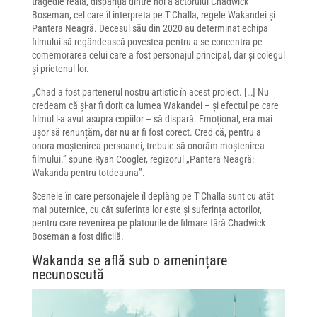
tragedie reală, dispariția dintre noi a actorului Chadwick
Boseman, cel care îl interpreta pe T’Challa, regele Wakandei și
Pantera Neagră. Decesul său din 2020 au determinat echipa
filmului să regândească povestea pentru a se concentra pe
comemorarea celui care a fost personajul principal, dar și colegul
și prietenul lor.
„Chad a fost partenerul nostru artistic în acest proiect. […] Nu
credeam că și-ar fi dorit ca lumea Wakandei – și efectul pe care
filmul l-a avut asupra copiilor – să dispară. Emoțional, era mai
ușor să renunțăm, dar nu ar fi fost corect. Cred că, pentru a
onora moștenirea persoanei, trebuie să onorăm moștenirea
filmului.” spune Ryan Coogler, regizorul „Pantera Neagră:
Wakanda pentru totdeauna”.
Scenele în care personajele îl deplâng pe T’Challa sunt cu atât
mai puternice, cu cât suferința lor este și suferința actorilor,
pentru care revenirea pe platourile de filmare fără Chadwick
Boseman a fost dificilă.
Wakanda se află sub o amenințare
necunoscută