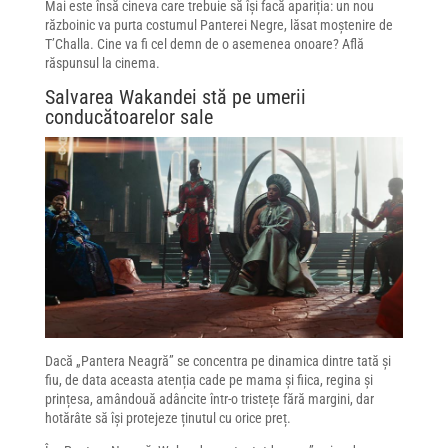
Mai este însă cineva care trebuie să își facă apariția: un nou
războinic va purta costumul Panterei Negre, lăsat moștenire de
T’Challa. Cine va fi cel demn de o asemenea onoare? Află
răspunsul la cinema.
Salvarea Wakandei stă pe umerii
conducătoarelor sale
Dacă „Pantera Neagră” se concentra pe dinamica dintre tată și
fiu, de data aceasta atenția cade pe mama și fiica, regina și
prințesa, amândouă adâncite într-o tristețe fără margini, dar
hotărâte să își protejeze ținutul cu orice preț.