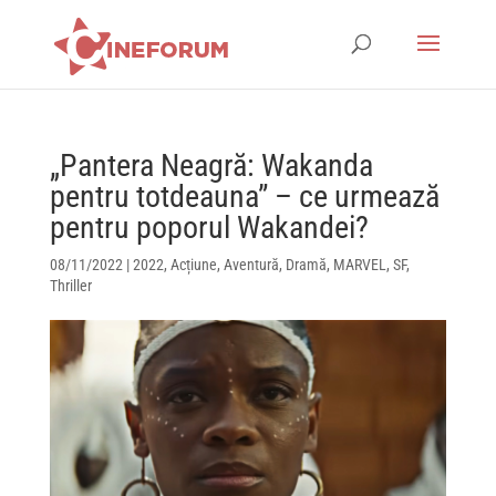
„Pantera Neagră: Wakanda
pentru totdeauna” – ce urmează
pentru poporul Wakandei?
08/11/2022
|
2022
,
Acțiune
,
Aventură
,
Dramă
,
MARVEL
,
SF
,
Thriller