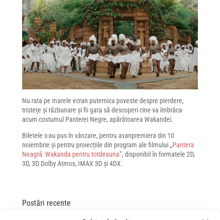
Nu rata pe marele ecran puternica poveste despre pierdere,
tristețe și răzbunare și fii gata să descoperi cine va îmbrăca
acum costumul Panterei Negre, apărătoarea Wakandei.
Biletele s-au pus în vânzare, pentru avanpremiera din 10
noiembrie și pentru proiecțiile din program ale filmului „
Pantera
Neagră: Wakanda pentru totdeauna
”, disponibil în formatele 2D,
3D, 3D Dolby Atmos, IMAX 3D și 4DX.
Postări recente
„Spre infinit și dincolo de el!” – gala de lansare Povestea