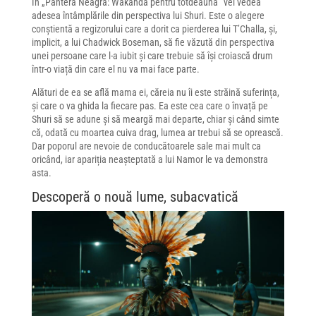
În „Pantera Neagră: Wakanda pentru totdeauna” vei vedea
adesea întâmplările din perspectiva lui Shuri. Este o alegere
conștientă a regizorului care a dorit ca pierderea lui T’Challa, și,
implicit, a lui Chadwick Boseman, să fie văzută din perspectiva
unei persoane care l-a iubit și care trebuie să își croiască drum
într-o viață din care el nu va mai face parte.
Alături de ea se află mama ei, căreia nu îi este străină suferința,
și care o va ghida la fiecare pas. Ea este cea care o învață pe
Shuri să se adune și să meargă mai departe, chiar și când simte
că, odată cu moartea cuiva drag, lumea ar trebui să se oprească.
Dar poporul are nevoie de conducătoarele sale mai mult ca
oricând, iar apariția neașteptată a lui Namor le va demonstra
asta.
Descoperă o nouă lume, subacvatică