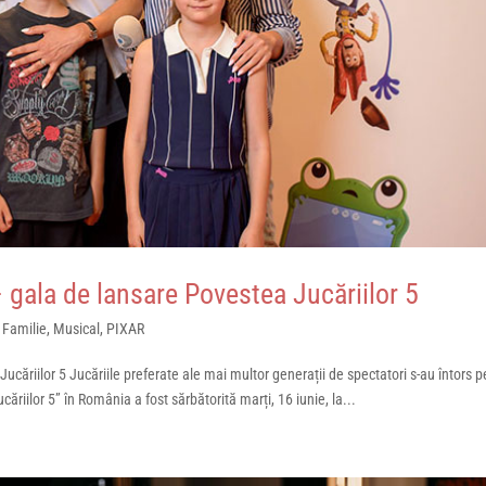
 – gala de lansare Povestea Jucăriilor 5
,
Familie
,
Musical
,
PIXAR
 Jucăriilor 5 Jucăriile preferate ale mai multor generații de spectatori s-au întors p
ăriilor 5” în România a fost sărbătorită marți, 16 iunie, la...