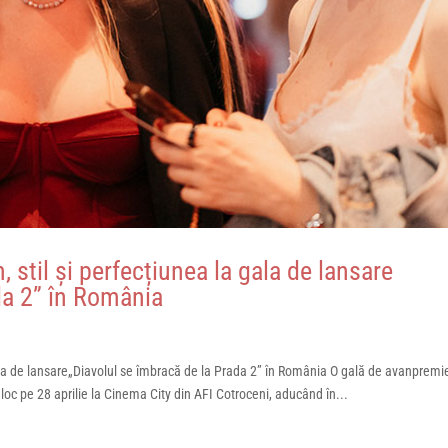
stil și perfecțiunea la gala de lansare
da 2” în România
ala de lansare„Diavolul se îmbracă de la Prada 2” în România O gală de avanpremi
loc pe 28 aprilie la Cinema City din AFI Cotroceni, aducând în...