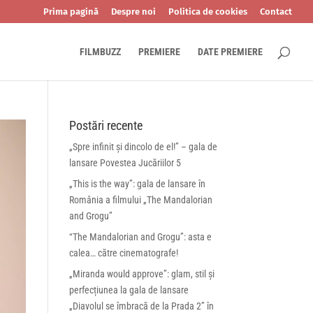
Prima pagină
Despre noi
Politica de cookies
Contact
FILMBUZZ
PREMIERE
DATE PREMIERE
Postări recente
„Spre infinit și dincolo de el!” – gala de
lansare Povestea Jucăriilor 5
„This is the way”: gala de lansare în
România a filmului „The Mandalorian
and Grogu”
“The Mandalorian and Grogu”: asta e
calea… către cinematografe!
„Miranda would approve”: glam, stil și
perfecțiunea la gala de lansare
„Diavolul se îmbracă de la Prada 2” în