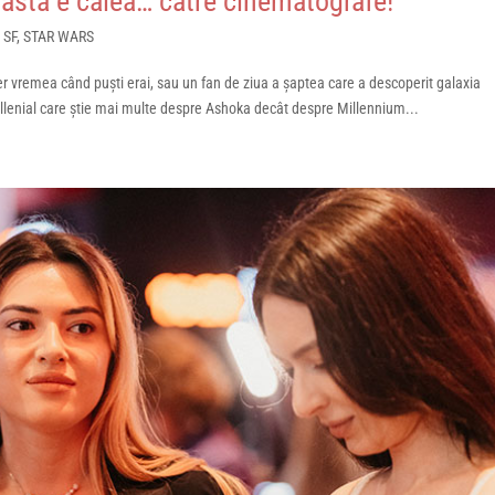
asta e calea… către cinematografe!
,
SF
,
STAR WARS
ker vremea când puști erai, sau un fan de ziua a șaptea care a descoperit galaxia
illenial care știe mai multe despre Ashoka decât despre Millennium...