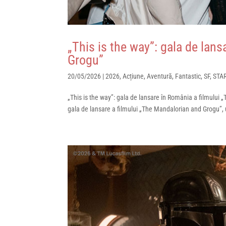
„This is the way”: gala de lan
Grogu”
20/05/2026
|
2026
,
Acțiune
,
Aventură
,
Fantastic
,
SF
,
STA
„This is the way”: gala de lansare în România a filmului
gala de lansare a filmului „The Mandalorian and Grogu”, 