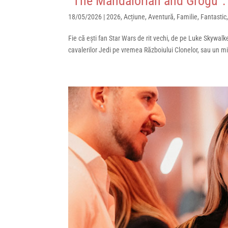
“The Mandalorian and Grogu”: 
18/05/2026
|
2026
,
Acțiune
,
Aventură
,
Familie
,
Fantastic
Fie că ești fan Star Wars de rit vechi, de pe Luke Skywal
cavalerilor Jedi pe vremea Războiului Clonelor, sau un m