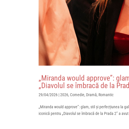
„Miranda would approve”: glam, 
„Diavolul se îmbracă de la Pra
29/04/2026
|
2026
,
Comedie
,
Dramă
,
Romantic
„Miranda would approve”: glam, stil și perfecțiunea la g
iconică pentru „Diavolul se îmbracă de la Prada 2” a avut 