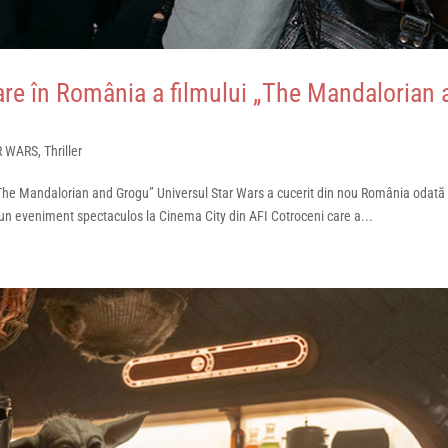
sare în România a filmului „The Mandalorian
R WARS
,
Thriller
 „The Mandalorian and Grogu” Universul Star Wars a cucerit din nou România odată
un eveniment spectaculos la Cinema City din AFI Cotroceni care a...