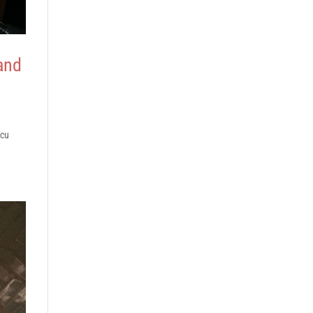
 and
 cu