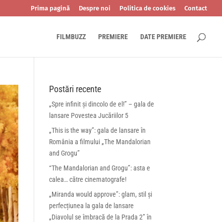
Prima pagină
Despre noi
Politica de cookies
Contact
FILMBUZZ
PREMIERE
DATE PREMIERE
Postări recente
„Spre infinit și dincolo de el!” – gala de
lansare Povestea Jucăriilor 5
„This is the way”: gala de lansare în
România a filmului „The Mandalorian
and Grogu”
“The Mandalorian and Grogu”: asta e
calea… către cinematografe!
„Miranda would approve”: glam, stil și
perfecțiunea la gala de lansare
„Diavolul se îmbracă de la Prada 2” în