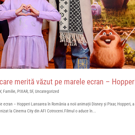
 care merită văzut pe marele ecran – Hopper
Y
,
Familie
,
PIXAR
,
SF
,
Uncategorized
le ecran – Hopperi Lansarea în România a noii animații Disney și Pixar, Hopperi, a
anizat la Cinema City din AFI Cotroceni.Filmul o aduce în...