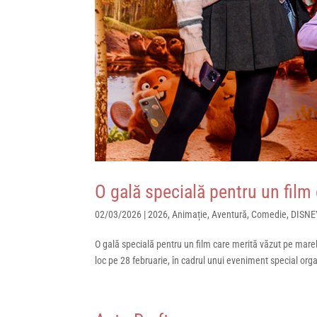
O gală specială pentru un film
02/03/2026
|
2026
,
Animație
,
Aventură
,
Comedie
,
DISNE
O gală specială pentru un film care merită văzut pe mare
loc pe 28 februarie, în cadrul unui eveniment special org