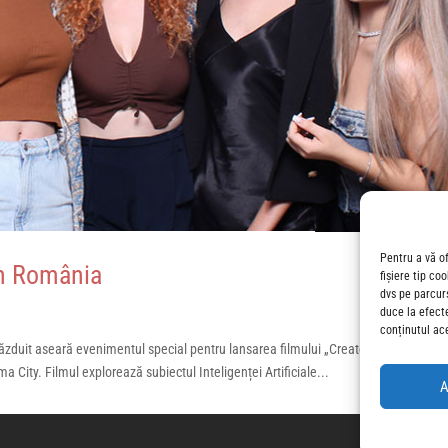
Pentru a vă o
în România
fișiere tip co
dvs pe parcur
duce la efect
conținutul ac
ăzduit aseară evenimentul special pentru lansarea filmului „Creatorul”. Peste 30
ma City. Filmul explorează subiectul Inteligenței Artificiale...
A