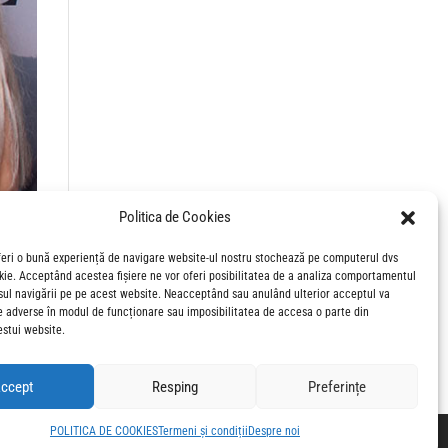
Politica de Cookies
feri o bună experiență de navigare website-ul nostru stochează pe computerul dvs
okie. Acceptând acestea fișiere ne vor oferi posibilitatea de a analiza comportamentul
sul navigării pe pe acest website. Neacceptând sau anulând ulterior acceptul va
e adverse în modul de funcționare sau imposibilitatea de accesa o parte din
estui website.
0 de
ccept
Resping
Preferințe
POLITICA DE COOKIES
Termeni și condiții
Despre noi