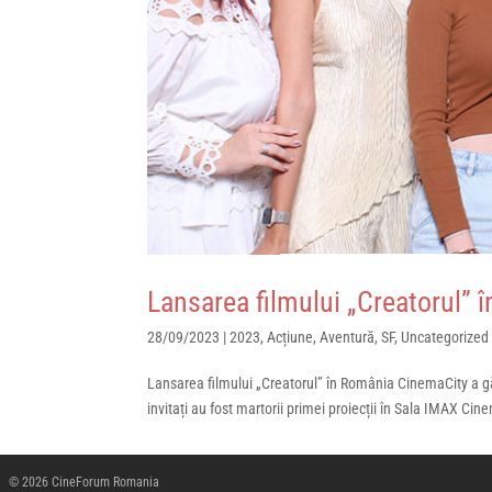
Lansarea filmului „Creatorul” 
28/09/2023
|
2023
,
Acțiune
,
Aventură
,
SF
,
Uncategorized
Lansarea filmului „Creatorul” în România CinemaCity a g
invitați au fost martorii primei proiecții în Sala IMAX Cine
© 2026 CineForum Romania