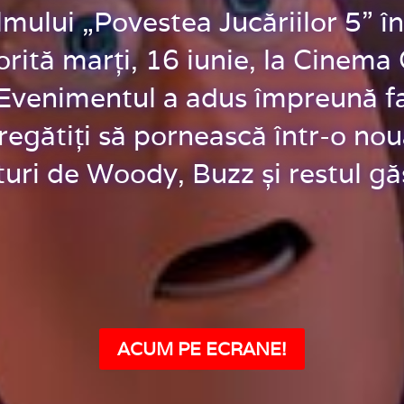
filmului „Povestea Jucăriilor 5” 
orită marți, 16 iunie, la Cinema 
 Evenimentul a adus împreună fa
pregătiți să pornească într-o no
turi de Woody, Buzz și restul găș
ACUM PE ECRANE!