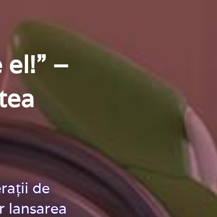
 el!” –
tea
rații de
r lansarea