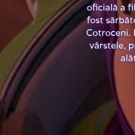
oficială a 
fost sărbăt
Cotroceni.
vârstele, 
ală