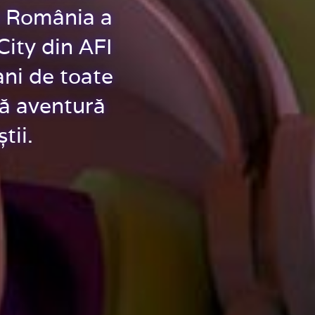
în România a
City din AFI
ni de toate
uă aventură
tii.