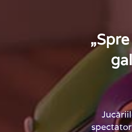
„Spre 
ga
Jucării
spectator