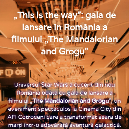
„This is the way”: gala de
lansare în România a
filmului „The Mandalorian
and Grogu”
Universul Star Wars a cucerit din nou
România odată cu gala de lansare a
filmului „
The Mandalorian and Grogu
”, un
eveniment spectaculos la Cinema City din
AFI Cotroceni care a transformat seara de
marți într-o adevărată aventură galactică.