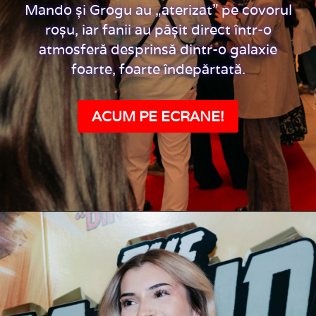
Mando și Grogu au „aterizat” pe covorul
roșu, iar fanii au pășit direct într-o
atmosferă desprinsă dintr-o galaxie
foarte, foarte îndepărtată.
ACUM PE ECRANE!