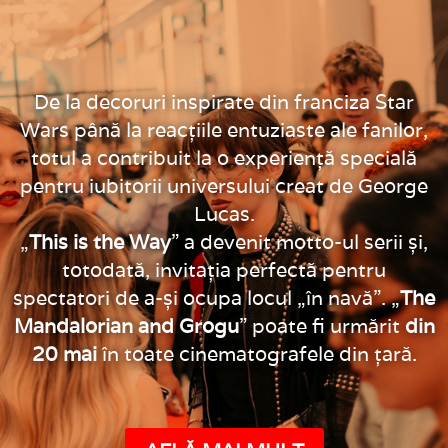
De la decoruri inspirate din franciza Star
Wars până la reacțiile entuziaste ale fanilor,
totul a contribuit la o experiență specială
pentru iubitorii universului creat de George
Lucas.
„
This is the Way
” a devenit motto-ul serii și,
totodată, invitația perfectă pentru
spectatori de a-și ocupa locul „în navă”. „
The
Mandalorian and Grogu
” poate fi urmărit
din
20 mai
în toate cinematografele din țară.