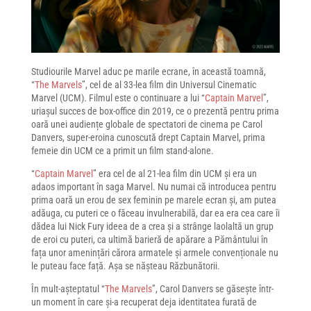
Studiourile Marvel aduc pe marile ecrane, în această toamnă,
“
The Marvels
”, cel de al 33-lea film din Universul Cinematic
Marvel (UCM). Filmul este o continuare a lui “
Captain Marvel
”,
uriașul succes de box-office din 2019, ce o prezentă pentru prima
oară unei audiențe globale de spectatori de cinema pe Carol
Danvers, super-eroina cunoscută drept Captain Marvel, prima
femeie din UCM ce a primit un film stand-alone.
“
Captain Marvel
” era cel de al 21-lea film din UCM și era un
adaos important în saga Marvel. Nu numai că introducea pentru
prima oară un erou de sex feminin pe marele ecran și, am putea
adăuga, cu puteri ce o făceau invulnerabilă, dar ea era cea care îi
dădea lui Nick Fury ideea de a crea și a strânge laolaltă un grup
de eroi cu puteri, ca ultimă barieră de apărare a Pământului în
fața unor amenințări cărora armatele și armele convenționale nu
le puteau face față. Așa se nășteau Răzbunătorii.
În mult-așteptatul “
The Marvels
”, Carol Danvers se găsește într-
un moment în care și-a recuperat deja identitatea furată de