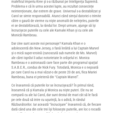
maleficul imperiu Kree și s-a răzbunat pe Inteligența Supremă.
Problema e că în urma acestei lupte, au rezultat consecințe
neintenționate, dar extrem de grave. Universul s-a destabilizat și
Carol se simte responsabilă. Atunci când simțul datoriei o trimite
către o gaură de vierme cu niște anomalii de neînțeles, puterile
ei se destabilizează, la rândul lor. Drept urmare, ajunge să își
încrucișeze puterile cu cele ale Kamalei Khan și cu cele ale
Monicăi Rambeau.
Dar cine sunt aceste noi personaje? Kamala Khan e o
adolescentă din New Jersey, o fană înrăită a lui Captain Marvel
și o mică super-eroină (cunoscută sub numele de Ms. Marvel)
ale cărei isprăvi îi aduc notorietate în orășelul ei. Monica
Rambeau e o astronaută care face parte din programul spațial
S.A.B.E.R., condus de Nick Fury. Totodată, Monica e o nepoată
pe care Carol nu a mai văzut-o de peste 20 de ani, fiica Mariei
Rambeau, buna ei prietenă din “Captain Marvel”.
Ce înseamnă că puterile lor se încrucișează? În primul rând,
înseamnă că și Kamala și Monica au niște puteri. Ele nu se
compară cu ale lui Carol, dar sunt destul de mari cât să le facă
pe cele două să intre cu ușurință, la o adică, în rândul
Răzbunătorilor. Iar această “încrucișare” înseamnă că, de fiecare
dată când una din cele trei își folosește puterile, are loc o rocadă