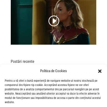
Postări recente
„Spre infinit și dincolo de el!” – gala de lansare Povestea
Politica de Cookies
Jucăriilor 5
Pentru a vă oferi o bună experiență de navigare website-ul nostru stochează pe
„This is the way”: gala de lansare în România a filmului „The
computerul dvs fișiere tip cookie. Acceptând acestea fișiere ne vor oferi
Mandalorian and Grogu”
posibilitatea de a analiza comportamentul dvs pe parcursul navigării pe pe acest
website. Neacceptând sau anulând ulterior acceptul va duce la efecte adverse în
“The Mandalorian and Grogu”: asta e calea… către
modul de funcționare sau imposibilitatea de accesa o parte din conținutul acestui
cinematografe!
website.
„Miranda would approve”: glam, stil și perfecțiunea la gala de