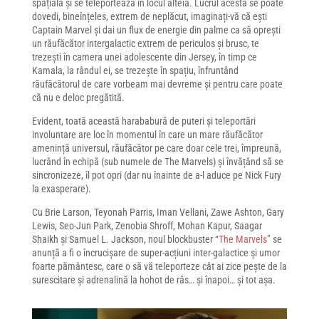
spațială și se teleportează în locul alteia. Lucrul acesta se poate
dovedi, bineînțeles, extrem de neplăcut, imaginați-vă că ești
Captain Marvel și dai un flux de energie din palme ca să oprești
un răufăcător intergalactic extrem de periculos și brusc, te
trezești în camera unei adolescente din Jersey, în timp ce
Kamala, la rândul ei, se trezește în spațiu, înfruntând
răufăcătorul de care vorbeam mai devreme și pentru care poate
că nu e deloc pregătită.
Evident, toată această harababură de puteri și teleportări
involuntare are loc în momentul în care un mare răufăcător
amenință universul, răufăcător pe care doar cele trei, împreună,
lucrând în echipă (sub numele de The Marvels) și învățând să se
sincronizeze, îl pot opri (dar nu înainte de a-l aduce pe Nick Fury
la exasperare).
Cu Brie Larson, Teyonah Parris, Iman Vellani, Zawe Ashton, Gary
Lewis, Seo-Jun Park, Zenobia Shroff, Mohan Kapur, Saagar
Shaikh și Samuel L. Jackson, noul blockbuster “
The Marvels
” se
anunță a fi o încrucișare de super-acțiuni inter-galactice și umor
foarte pământesc, care o să vă teleporteze cât ai zice pește de la
surescitare și adrenalină la hohot de râs… și înapoi… și tot așa.