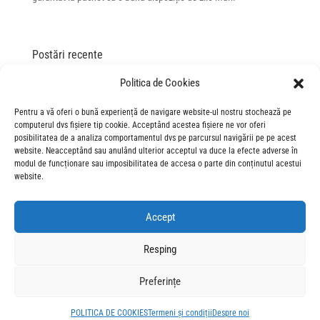
Postări recente
„Spre infinit și dincolo de el!” – gala de lansare Povestea
Politica de Cookies
Jucăriilor 5
Pentru a vă oferi o bună experiență de navigare website-ul nostru stochează pe
„This is the way”: gala de lansare în România a filmului „The
computerul dvs fișiere tip cookie. Acceptând acestea fișiere ne vor oferi
Mandalorian and Grogu”
posibilitatea de a analiza comportamentul dvs pe parcursul navigării pe pe acest
“The Mandalorian and Grogu”: asta e calea… către
website. Neacceptând sau anulând ulterior acceptul va duce la efecte adverse în
modul de funcționare sau imposibilitatea de accesa o parte din conținutul acestui
cinematografe!
website.
„Miranda would approve”: glam, stil și perfecțiunea la gala de
lansare „Diavolul se îmbracă de la Prada 2” în România
Accept
“Scapă cine poate 2”: până și articolul despre film are SÂNGE în
fiecare paragraf
Resping
O gală specială pentru un film care merită văzut pe marele ecran
Preferințe
– Hopperi
POLITICA DE COOKIES
Termeni și condiții
Despre noi
© 2026 CineForum Romania