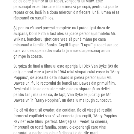
de culoare și umor al lui Topsy, verișoara lui Mary. Este
personajul excentric care îi fascinează pe copii, pentru că poate
repara orice, însă în a doua miercuri din fiecare lună, lumea ei se
răstoarnă cu susul în jos.
Și, pentru că unei povești complete nu-i putea lipsi doza de
suspans, Colin Firth a fost ales să joace personajul malefic Mr.
Wilkins, bancherul șiret care vrea să pună mâna pe casa
minunată a familiei Banks. Copiii îi spun ”Lupul” și tot ei sunt cei
care vor descoperi adevărata față a acestui personaj ca un
ghimpe în coaste.
Surpriza de final a filmului este apariția lui Dick Van Dyke (93 de
ani), actorul care a jucat în 1964 rolul simpaticului coșar în ”Mary
Poppins”, de această dată intrând în pielea personajului Mr.
Dawes Jr., fiul directorului de bancă Mr. Dawes din primul film.
Deși rolul lui este destul de mic, este cu siguranță un deliciu
pentru fani, mai ales că, de fapt, Van Dyke l-a jucat și pe Mr.
Dawes Sr. în ”Mary Poppins”, un detaliu mai puțin cunoscut.
Fie că vă doriți să evadați din cotidian, fie că visați să retrăiți
farmecul copilăriei sau să vă conectați cu copiii, ”Mary Poppins
Revine” este filmul perfect. Mergeți să îl vedeți la cinema,
împreună cu toată familia, pentru o experiență care vine
garantat la pachet cu o bună dispoziție de zile mari.