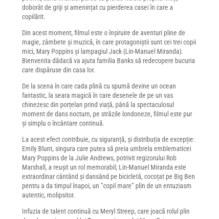
doborât de griji și amenințat cu pierderea casei în care a
copilărit.
Din acest moment, filmul este o înșiruire de aventuri pline de
magie, zâmbete și muzică, în care protagoniștii sunt cei trei copii
mici, Mary Poppins și lampagiul Jack (Lin-Manuel Miranda).
Bienvenita dădacă va ajuta familia Banks să redecopere bucuria
care dispăruse din casa lor.
De la scena în care cada plină cu spumă devine un ocean
fantastic, la seara magică în care desenele de pe un vas
chinezesc din porțelan prind viață, până la spectaculosul
moment de dans nocturn, pe străzile londoneze, filmul este pur
și simplu o încântare continuă.
La acest efect contribuie, cu siguranță, și distribuția de excepție:
Emily Blunt, singura care putea să preia umbrela emblematicei
Mary Poppins de la Julie Andrews, potrivit regizorului Rob
Marshall, a reușit un rol memorabil; Lin-Manuel Miranda este
extraordinar cântând și dansând pe bicicletă, cocoțat pe Big Ben
pentru a da timpul înapoi, un ”copil mare” plin de un entuziasm
autentic, molipsitor.
Infuzia de talent continuă cu Meryl Streep, care joacă rolul plin