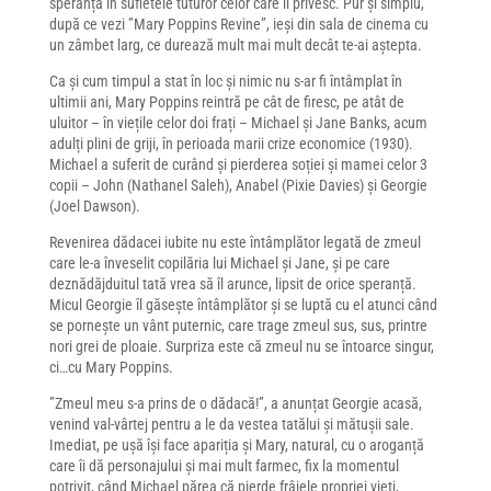
speranță în sufletele tuturor celor care îl privesc. Pur și simplu,
după ce vezi ”Mary Poppins Revine”, ieși din sala de cinema cu
un zâmbet larg, ce durează mult mai mult decât te-ai aștepta.
Ca și cum timpul a stat în loc și nimic nu s-ar fi întâmplat în
ultimii ani, Mary Poppins reintră pe cât de firesc, pe atât de
uluitor – în viețile celor doi frați – Michael și Jane Banks, acum
adulți plini de griji, în perioada marii crize economice (1930).
Michael a suferit de curând și pierderea soției și mamei celor 3
copii – John (Nathanel Saleh), Anabel (Pixie Davies) și Georgie
(Joel Dawson).
Revenirea dădacei iubite nu este întâmplător legată de zmeul
care le-a înveselit copilăria lui Michael și Jane, și pe care
deznădăjduitul tată vrea să îl arunce, lipsit de orice speranță.
Micul Georgie îl găsește întâmplător și se luptă cu el atunci când
se pornește un vânt puternic, care trage zmeul sus, sus, printre
nori grei de ploaie. Surpriza este că zmeul nu se întoarce singur,
ci…cu Mary Poppins.
”Zmeul meu s-a prins de o dădacă!”, a anunțat Georgie acasă,
venind val-vârtej pentru a le da vestea tatălui și mătușii sale.
Imediat, pe ușă își face apariția și Mary, natural, cu o aroganță
care îi dă personajului și mai mult farmec, fix la momentul
potrivit, când Michael părea că pierde frâiele propriei vieți,