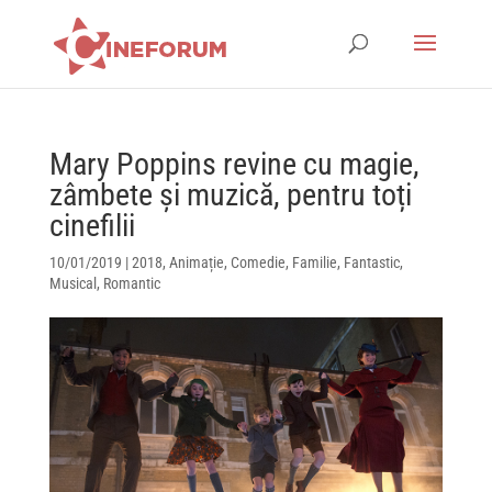
Mary Poppins revine cu magie,
zâmbete și muzică, pentru toți
cinefilii
10/01/2019
|
2018
,
Animație
,
Comedie
,
Familie
,
Fantastic
,
Musical
,
Romantic