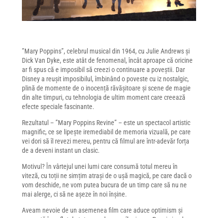
”Mary Poppins”, celebrul musical din 1964, cu Julie Andrews și
Dick Van Dyke, este atât de fenomenal, încât aproape că oricine
ar fi spus că e imposibil să creezi o continuare a poveștii. Dar
Disney a reușit imposibilul, îmbinând o poveste cu iz nostalgic,
plină de momente de o inocență răvășitoare și scene de magie
din alte timpuri, cu tehnologia de ultim moment care creează
efecte speciale fascinante.
Rezultatul – ”Mary Poppins Revine” – este un spectacol artistic
magnific, ce se lipește iremediabil de memoria vizuală, pe care
vei dori să îl revezi mereu, pentru că filmul are într-adevăr forța
de a deveni instant un clasic.
Motivul? În vârtejul unei lumi care consumă totul mereu în
viteză, cu toții ne simțim atrași de o ușă magică, pe care dacă o
vom deschide, ne vom putea bucura de un timp care să nu ne
mai alerge, ci să ne așeze în noi înșine.
Aveam nevoie de un asemenea film care aduce optimism și