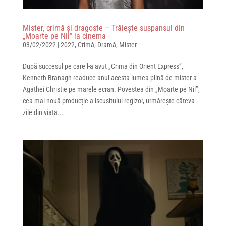
Mister, crimă și dragoste – Trăiește suspansul din
„Moarte pe Nil” la cinema
03/02/2022
|
2022
,
Crimă
,
Dramă
,
Mister
După succesul pe care l-a avut „Crima din Orient Express”,
Kenneth Branagh readuce anul acesta lumea plină de mister a
Agathei Christie pe marele ecran. Povestea din „Moarte pe Nil”,
cea mai nouă producție a iscusitului regizor, urmărește câteva
zile din viața...