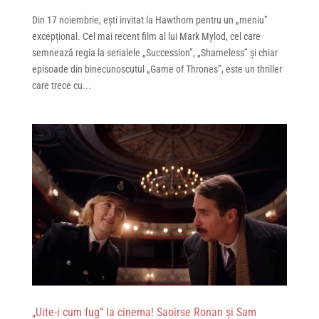
Din 17 noiembrie, ești invitat la Hawthorn pentru un „meniu”
excepțional. Cel mai recent film al lui Mark Mylod, cel care
semnează regia la serialele „Succession”, „Shameless” și chiar
episoade din binecunoscutul „Game of Thrones”, este un thriller
care trece cu...
„Uite-i cum fug” la cinema! Saoirse Ronan și Sam