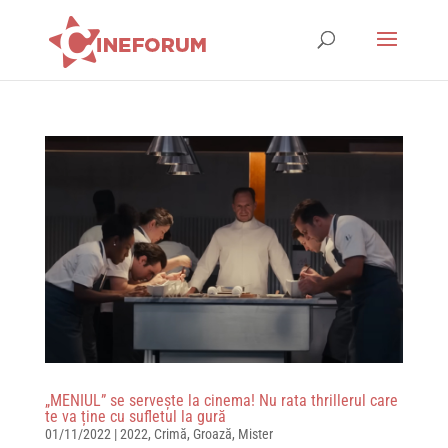
„MENIUL” se servește la cinema! Nu rata thrillerul care
te va ține cu sufletul la gură
01/11/2022
|
2022
,
Crimă
,
Groază
,
Mister