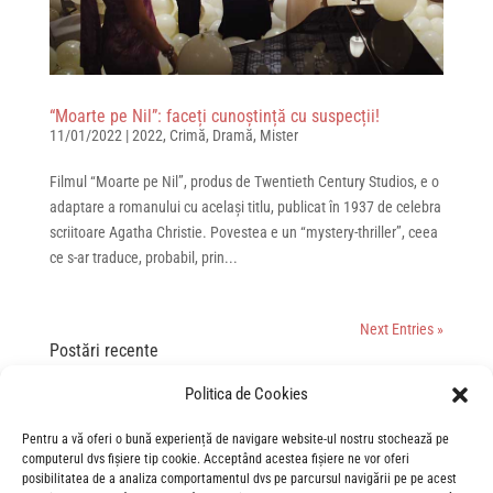
“Moarte pe Nil”: faceți cunoștință cu suspecții!
11/01/2022
|
2022
,
Crimă
,
Dramă
,
Mister
Filmul “Moarte pe Nil”, produs de Twentieth Century Studios, e o
adaptare a romanului cu același titlu, publicat în 1937 de celebra
scriitoare Agatha Christie. Povestea e un “mystery-thriller”, ceea
ce s-ar traduce, probabil, prin...
Next Entries »
Postări recente
„Spre infinit și dincolo de el!” – gala de lansare Povestea
Politica de Cookies
Jucăriilor 5
Pentru a vă oferi o bună experiență de navigare website-ul nostru stochează pe
„This is the way”: gala de lansare în România a filmului „The
computerul dvs fișiere tip cookie. Acceptând acestea fișiere ne vor oferi
Mandalorian and Grogu”
posibilitatea de a analiza comportamentul dvs pe parcursul navigării pe pe acest