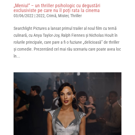
„Meniul” – un thriller psihologic cu degustări
exclusiviste pe care nu îl poți rata la cinema
03/06/2022
|
2022
,
Crimă
,
Mister
,
Thriller
Searchlight Pictures a lansat primul trailer al noul film cu temă
culinară, cu Anya Taylor-Joy, Ralph Fiennes și Nicholas Hoult în
rolurile principale, care pare a fi o fuziune „delicioasă” de thriller
și comedie. Prezentând cel mai rău scenariu care poate avea loc
în...