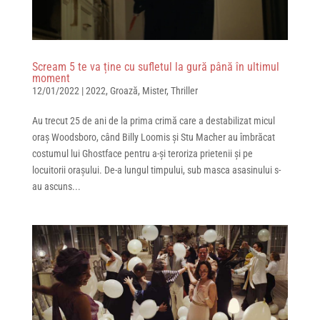
Scream 5 te va ține cu sufletul la gură până în ultimul
moment
12/01/2022
|
2022
,
Groază
,
Mister
,
Thriller
Au trecut 25 de ani de la prima crimă care a destabilizat micul
oraș Woodsboro, când Billy Loomis și Stu Macher au îmbrăcat
costumul lui Ghostface pentru a-și teroriza prietenii și pe
locuitorii orașului. De-a lungul timpului, sub masca asasinului s-
au ascuns...