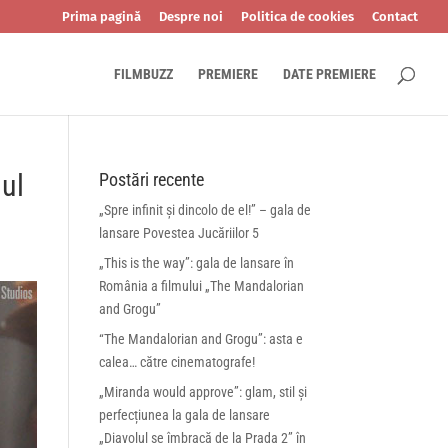
Prima pagină
Despre noi
Politica de cookies
Contact
FILMBUZZ
PREMIERE
DATE PREMIERE
mul
Postări recente
„Spre infinit și dincolo de el!” – gala de
lansare Povestea Jucăriilor 5
„This is the way”: gala de lansare în
România a filmului „The Mandalorian
and Grogu”
“The Mandalorian and Grogu”: asta e
calea… către cinematografe!
„Miranda would approve”: glam, stil și
perfecțiunea la gala de lansare
„Diavolul se îmbracă de la Prada 2” în