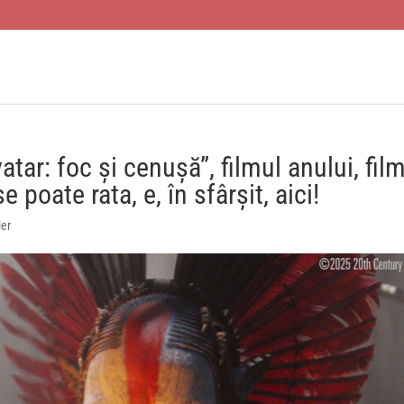
vatar: foc și cenușă”, filmul anului, fil
 poate rata, e, în sfârșit, aici!
ler