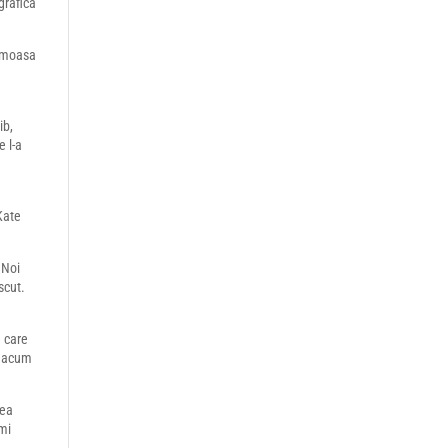
grafică
rumoasa
ib,
e l-a
Kate
 Noi
scut.
e care
ar acum
rea
umi