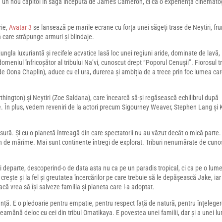
 un nou capitol în saga începută de James Cameron, ci ca o experiență cinemato
rie,
Avatar 3
se lansează pe marile ecrane cu forța unei săgeți trase de Neytiri, f
ră care străpunge armuri și blindaje.
ungla luxuriantă și recifele acvatice lasă loc unei regiuni aride, dominate de lavă,
eniul înfricoșător al tribului Na’vi, cunoscut drept “Poporul Cenușii”. Fiorosul tr
 Oona Chaplin), aduce cu el ura, durerea și ambiția de a trece prin foc lumea car
thington) și Neytiri (Zoe Saldana), care încearcă să-și regăsească echilibrul după
cte. În plus, vedem reveniri de la actori precum Sigourney Weaver, Stephen Lang și 
ură. Și cu o planetă întreagă din care spectatorii nu au văzut decât o mică parte.
n de mărime. Mai sunt continente întregi de explorat. Triburi nenumărate de cuno
departe, descoperind-o de data asta nu ca pe un paradis tropical, ci ca pe o lum
 crește și la fel și greutatea încercărilor pe care trebuie să le depășească Jake, i
dacă vrea să își salveze familia și planeta care l-a adoptat.
nță. E o pledoarie pentru empatie, pentru respect față de natură, pentru înțelege
u seamănă deloc cu cei din tribul Omatikaya. E povestea unei familii, dar și a unei l