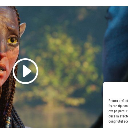
Pentru a vă o
fișiere tip co
dvs pe parcur
duce la efect
conținutul ac