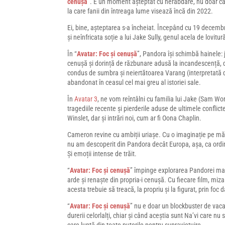
cenușă
”. E un moment așteptat cu nerăbdare, nu doar ca
la care fanii din întreaga lume visează încă din 2022.
Ei, bine, așteptarea s-a încheiat. Începând cu 19 decemb
și neînfricata soție a lui Jake Sully, genul acela de lovitu
În “
Avatar: Foc și cenușă
”, Pandora își schimbă hainele: j
cenușă și dorință de răzbunare adusă la incandescență, dom
condus de sumbra și neiertătoarea Varang (interpretată de
abandonat în ceasul cel mai greu al istoriei sale.
În
Avatar 3
, ne vom reîntâlni cu familia lui Jake (Sam Wor
tragediile recente și pierderile aduse de ultimele confli
Winslet, dar și intrări noi, cum ar fi Oona Chaplin.
Cameron revine cu ambiții uriașe. Cu o imaginație pe măs
nu am descoperit din Pandora decât Europa, așa, ca ordi
Și emoții intense de trăit.
“
Avatar: Foc și cenușă
” împinge explorarea Pandorei mai 
arde și renaște din propria-i cenușă. Cu fiecare film, miza
acesta trebuie să treacă, la propriu și la figurat, prin foc 
“
Avatar: Foc și cenușă
” nu e doar un blockbuster de vaca
durerii celorlalți, chiar și când aceștia sunt Na’vi care n
care luptă din toate puterile pentru supraviețuire.