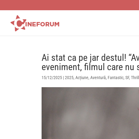
Ai stat ca pe jar destul! “A
eveniment, filmul care nu se
15/12/2025
|
2025
,
Acțiune
,
Aventură
,
Fantastic
,
SF
,
Thril