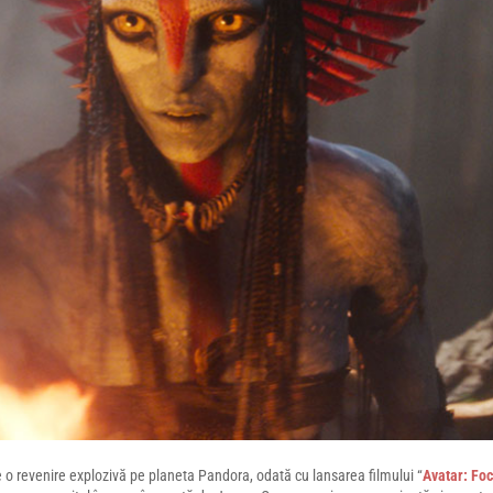
 o revenire explozivă pe planeta Pandora, odată cu lansarea filmului “
Avatar: Foc