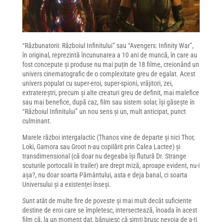
“Răzbunatorii: Războiul Infinitului” sau “Avengers: Infinity War”,
în original, reprezintă încununarea a 10 ani de muncă, în care au
fost concepute și produse nu mai puțin de 18 filme, creionând un
univers cinematografic de o complexitate greu de egalat. Acest
univers populat cu super-eroi, super-spioni, vrăjitori, zei,
extratereștri, precum și alte creaturi greu de definit, mai malefice
sau mai benefice, după caz, film sau sistem solar, își găsește în
“Războiul Infinitului” un nou sens și un, mult anticipat, punct
culminant.
Marele război intergalactic (Thanos vine de departe și nici Thor,
Loki, Gamora sau Groot n-au copilărit prin Calea Lactee) și
transdimensional (că doar nu degeaba își flutură Dr. Strange
scuturile portocalii în trailer) are drept miză, aproape evident, nu-i
așa?, nu doar soarta Pământului, asta e deja banal, ci soarta
Universului și a existenței înseși.
Sunt atât de multe fire de poveste și mai mult decât suficiente
destine de eroi care se împletesc, intersectează, înoada în acest
film că, la un moment dat, bănuiesc că simți brusc nevoia de a-ți