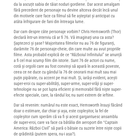
da la ascuțit sabia de tăiat noduri gordiene. Dar acest amalgam
fără precedent de personaje nu devine altceva decât încă unul
din motivele care face ca filmul să fie așteptat și anticipat cu
atâta înfrigurare de fani din întreaga lume.
Dar cam despre câte personaje vorbim? Chris Hemsworth (Thor)
declară într-un interviu că ar fi 76. Vă imaginați una ca asta?
Șaptezeci și șase? Majoritatea filmelor nu au 76 de figuranți,
darămite 76 de personaje-cheie, din care multe au avut propriile
filme. Asta probabil explică de ce “Războiul Infinitului” se anunță
a fi cel mai scump film din istorie. Sunt 76 de actori cu nume,
cotă și orgolii care au fost convinși să apară în această poveste,
ceea ce ne duce cu gândul la 76 de onorarii mai mult sau mai
puțin pipărate, cu accent pe mai mult. Și, iarăși evident, acești
super-eroi cu super-abilități, super-arme, super-vrăji și super-
tehnologie nu se pot lupta eficient și memorabil fără niște super-
efecte speciale, care, la rândul lor, nu sunt extrem de ieftine.
Dar să revenim: numărul nu este exact, Hemsworth însuși făcând
doar o estimare, dar chiar și așa, este copleșitor, la fel de
copleșitor cum sperăm că va fi și acest gargantuesc ansamblu
de super-eroi, care va face ca bătălia din aeroport din “Captain
America: Război Civil” să pară o bătaie cu suzete între niște copii
de grădiniță (putem spera, nu-i așa?).