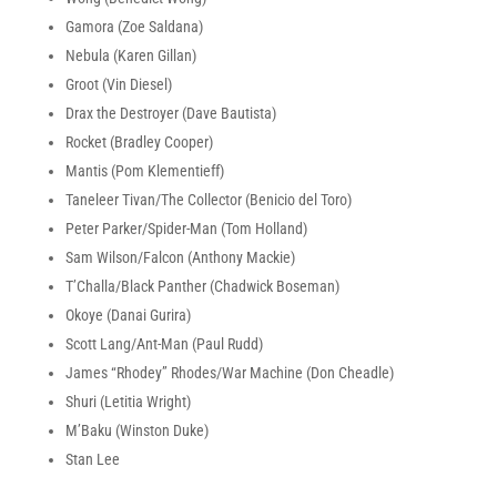
Gamora (Zoe Saldana)
Nebula (Karen Gillan)
Groot (Vin Diesel)
Drax the Destroyer (Dave Bautista)
Rocket (Bradley Cooper)
Mantis (Pom Klementieff)
Taneleer Tivan/The Collector (Benicio del Toro)
Peter Parker/Spider-Man (Tom Holland)
Sam Wilson/Falcon (Anthony Mackie)
T’Challa/Black Panther (Chadwick Boseman)
Okoye (Danai Gurira)
Scott Lang/Ant-Man (Paul Rudd)
James “Rhodey” Rhodes/War Machine (Don Cheadle)
Shuri (Letitia Wright)
M’Baku (Winston Duke)
Stan Lee