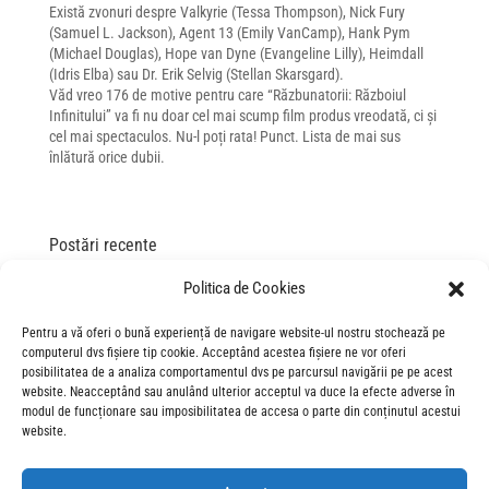
Există zvonuri despre Valkyrie (Tessa Thompson), Nick Fury
(Samuel L. Jackson), Agent 13 (Emily VanCamp), Hank Pym
(Michael Douglas), Hope van Dyne (Evangeline Lilly), Heimdall
(Idris Elba) sau Dr. Erik Selvig (Stellan Skarsgard).
Văd vreo 176 de motive pentru care “Răzbunatorii: Războiul
Infinitului” va fi nu doar cel mai scump film produs vreodată, ci și
cel mai spectaculos. Nu-l poți rata! Punct. Lista de mai sus
înlătură orice dubii.
Postări recente
„Spre infinit și dincolo de el!” – gala de lansare Povestea
Politica de Cookies
Jucăriilor 5
Pentru a vă oferi o bună experiență de navigare website-ul nostru stochează pe
„This is the way”: gala de lansare în România a filmului „The
computerul dvs fișiere tip cookie. Acceptând acestea fișiere ne vor oferi
Mandalorian and Grogu”
posibilitatea de a analiza comportamentul dvs pe parcursul navigării pe pe acest
“The Mandalorian and Grogu”: asta e calea… către
website. Neacceptând sau anulând ulterior acceptul va duce la efecte adverse în
modul de funcționare sau imposibilitatea de accesa o parte din conținutul acestui
cinematografe!
website.
„Miranda would approve”: glam, stil și perfecțiunea la gala de
lansare „Diavolul se îmbracă de la Prada 2” în România