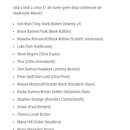
Iată o listă a celor 31 de nume grele deja confirmate de
studiourile Marvel:
Iron Man/Tony Stark (Robert Downey Jr)
Bruce Banner/Hulk (Mark Ruffalo)
Natasha Romanoff/Black Widow (Scarlett Johansson)
Loki (Tom Hiddleston)
Steve Rogers (Chris Evans)
Thor (Chris Hemsworth)
Clint Barton/Hawkeye (Jeremy Renner)
Peter Quill/Star-Lord (Chris Pratt)
Wanda Maximoff/Scarlet Witch (Elizabeth Olsen)
Bucky Barnes/Winter Soldier (Sebastian Stan)
Stephen Strange (Benedict Cumberbatch)
Vision (Paul Bettany)
Thanos (Josh Brolin)
Maria Hill (Cobie Smulders)
Wong (Benedict Wong)