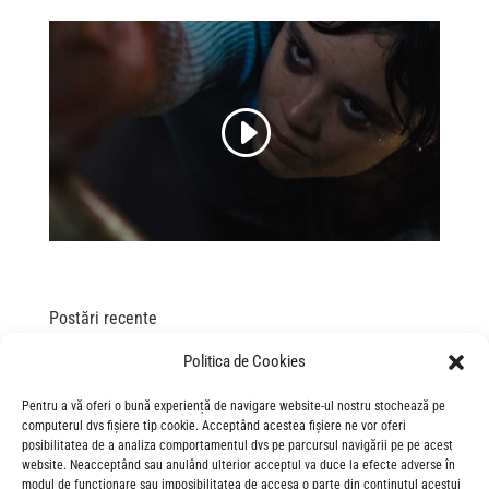
Postări recente
„Spre infinit și dincolo de el!” – gala de lansare Povestea
Politica de Cookies
Jucăriilor 5
Pentru a vă oferi o bună experiență de navigare website-ul nostru stochează pe
„This is the way”: gala de lansare în România a filmului „The
computerul dvs fișiere tip cookie. Acceptând acestea fișiere ne vor oferi
Mandalorian and Grogu”
posibilitatea de a analiza comportamentul dvs pe parcursul navigării pe pe acest
“The Mandalorian and Grogu”: asta e calea… către
website. Neacceptând sau anulând ulterior acceptul va duce la efecte adverse în
modul de funcționare sau imposibilitatea de accesa o parte din conținutul acestui