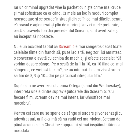
Iar un criminal upgradat vine la pachet cu niște crime mai crude
și mai sofisticate ca oricând. Crimele au loc în moduri complet
neașteptate și se petrec în situații din ce în ce mai dificile, pentru
că orașul e aglomerat și plin de martori, iar victimele preferate,
cei 4 supraviețuitori din precedentul Scream, sunt avertizate și
au început să riposteze.
Nu e un accident faptul că
Scream 6
e mai sângeros decât toate
celelalte filme din franchisă, puse laolaltă. Regizorii își amintesc
o conversație avută cu echipa de machiaj și efecte speciale: “Să
vorbim despre sânge. Pe o scală de la 1 la 10, cu 10 fiind cel mai
sângeros, ce vreți să facem?, ne-au întrebat. Le-am zis că vrem
să fim de 8, 9 și 10… dar pe parcursul întregului film.”
După cum ne avertizează Jenna Ortega (starul din Wednesday),
interpreta uneia dintre supraviețuitoarele din Scream 5: “Cu
fiecare film, Scream devine mai intens, iar Ghostface mai
macabru”.
Pentru cei care nu se sperie de sânge și teroare și vor senzații cu
adevărat tari, ar fi o crimă să nu vadă cel mai violent Scream de
până acum, cu un Ghostface upgradat și mai înspăimântător ca
niciodată.