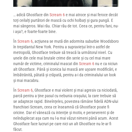
… adică Ghostface din
Scream 6
e mai atroce și mai feroce decât
toți ceilalți purtători de mască cu ochi holbați și gura pungă. E
mai sângeros. Mai rău. Chiar rău de tot. Ceea ce, pentru fani, nu-
i așa?, e foarte-foarte bine.
În
Scream 6
, acțiunea se mută din adormita suburbie Woodsboro
în trepidantul New York. Pentru a supraviețui într-o astfel de
metropolă, Ghostface trebuie să treacă la următorul nivel. Cu
unele din cele mai brutale crime din serie și cu cel mai mare
număr de victime, criminalul mascat din
Scream 6
nu e ca niciun
alt Ghostface. Până și iconica lui mască are ușoare modificări, e
îmbătrânită, pătată și crăpată, pentru a-i da criminalului un look
și mai macabru.
În
Scream 6
, Ghostface e mai violent și mai agresiv ca niciodată,
parcă pentru a ține pasul cu nebunia orașului, la care trebuie să
se adapteze rapid. Bineînțeles, povestea rămâne fidelă ADN-ului
franchisei Scream, ceea ce înseamnă că Ghostface poate fi
oricine. Dar el vânează cu intenție și motiv, e perseverent și de
neînduplecat așa cum nu l-a mai văzut nimeni până acum. Acest
Ghostface face lucruri pe care nici un alt Ghostface nu le-ar fi
făcut.