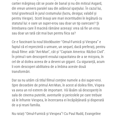
cartier mărginaș cât se poate de banal și nu din miticul Asgard,
din vreun univers paralel sau din adâncul spațiului. În cazul lui,
totul gravitează în jurul costumului (lucru, desigur, valabil și
pentru Viespe). Scott însuși are mari incertitudini în legătură cu
statutul lui: e oare un super-erou sau doar un tip oarecare? Și
întrebarea care îl macină rămâne aceeași: vrea să fie un erou
sau doar un tată cât mai bun pentru fiica sa?
Ce e fascinant la noul blockbuster “Omul-Furnică și Viespea” e
faptul că el reprezintă o urmare, un sequel, dacă preferați, pentru
două filme: atât “Ant-Man”, cât și “Captain America: Război Civil”.
În primul i-am descoperit eroului capacitatea de a se micșora, în
cel de al doilea aceea de a deveni un gigant. Cu siguranță, acum
îi vom descoperi abilitatea de a îmbina aceste două
transformări.
Dar sa nu uităm că titlul filmul conține numele a doi super-eroi.
Spre deosebire de primul Ant-Man, în acest al doilea film, Vispea
va avea un rol extrem de important. Vă lăsăm să descoperiți în
sala de cinema puterile, aventurile și pericolele pe care trebuie
să le înfrunte Viespea, în încercarea ei încăpățânată și disperată
de a-și reuni familia.
Nu ratați “Omul-Furnică și Viespea”! Cu Paul Rudd, Evangeline