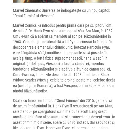
Marvel Cinematic Universe se îmbogățește cu un nou capitol:
“Omul-Furnică și Viespea”.
Marvel Comics i-a introdus pentru prima oară pe sclipitorul om
de știință Dr. Hank Pym și pe alter-ego-ul său, Ant-Man, în 1962.
Omul-Furnică a apărut ca membru al echipei Răzbunătorilor în
1963. Contribuția inestimabilă a lui Pym a constat la început în
descoperirea elementului chimic unic, botezat Particula Pym,
care îi îngăduia să își modifice dimensiunile și să posede, în
același timp, o forță fizică supraomenească. “The Wasp”, în
original, (altfel spus, Viespea) a fost, la rândul ei, membru
fondator al Răzbunătorilor și a apărut, alături de camaradul ei,
Omul-Furnică, în benzile desenate din 1963. Înainte de Black
Widow, Scarlet Witch și celelalte eroine, poate mai celebre decât
ea (cel puțin în România), a fost Viespea, prima super-eroină din
rândul Răzbunătorilor.
Odată cu lansarea filmului “Omul Furnica” din 2015, genialul și
de-acum îmbătrânitul Dr. Hank Pym îl resuscitează pe Ant-Man,
selectandu-l pe spărgătorul cu inimă bună Scott Lang drept
următorul purtător al costumului și al șansei de a deveni erou. În
acest prim film din serie, apare cu un rol notabil, dar secundar, și
fiica doctorului Pym, Hope van Dyne, viitoarea, dar nu prima,