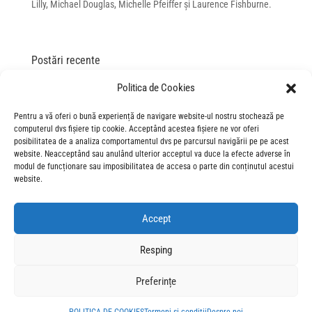
Lilly, Michael Douglas, Michelle Pfeiffer și Laurence Fishburne.
Postări recente
„Spre infinit și dincolo de el!” – gala de lansare Povestea
Politica de Cookies
Jucăriilor 5
Pentru a vă oferi o bună experiență de navigare website-ul nostru stochează pe
„This is the way”: gala de lansare în România a filmului „The
computerul dvs fișiere tip cookie. Acceptând acestea fișiere ne vor oferi
Mandalorian and Grogu”
posibilitatea de a analiza comportamentul dvs pe parcursul navigării pe pe acest
“The Mandalorian and Grogu”: asta e calea… către
website. Neacceptând sau anulând ulterior acceptul va duce la efecte adverse în
modul de funcționare sau imposibilitatea de accesa o parte din conținutul acestui
cinematografe!
website.
„Miranda would approve”: glam, stil și perfecțiunea la gala de
lansare „Diavolul se îmbracă de la Prada 2” în România
Accept
“Scapă cine poate 2”: până și articolul despre film are SÂNGE în
fiecare paragraf
Resping
O gală specială pentru un film care merită văzut pe marele ecran
Preferințe
– Hopperi