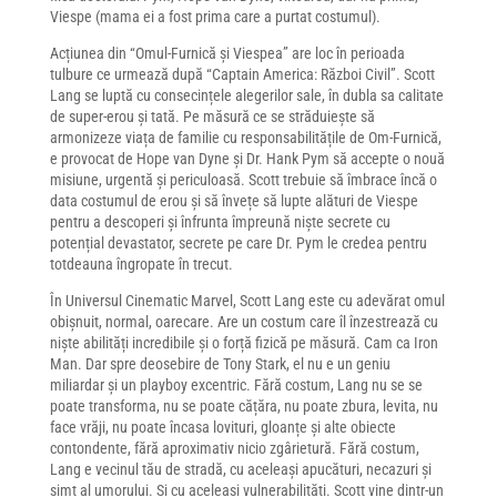
Viespe (mama ei a fost prima care a purtat costumul).
Acțiunea din “Omul-Furnică și Viespea” are loc în perioada
tulbure ce urmează după “Captain America: Război Civil”. Scott
Lang se luptă cu consecințele alegerilor sale, în dubla sa calitate
de super-erou și tată. Pe măsură ce se străduiește să
armonizeze viața de familie cu responsabilitățile de Om-Furnică,
e provocat de Hope van Dyne și Dr. Hank Pym să accepte o nouă
misiune, urgentă și periculoasă. Scott trebuie să îmbrace încă o
data costumul de erou și să învețe să lupte alături de Viespe
pentru a descoperi și înfrunta împreună niște secrete cu
potențial devastator, secrete pe care Dr. Pym le credea pentru
totdeauna îngropate în trecut.
În Universul Cinematic Marvel, Scott Lang este cu adevărat omul
obișnuit, normal, oarecare. Are un costum care îl înzestrează cu
niște abilități incredibile și o forță fizică pe măsură. Cam ca Iron
Man. Dar spre deosebire de Tony Stark, el nu e un geniu
miliardar și un playboy excentric. Fără costum, Lang nu se se
poate transforma, nu se poate cățăra, nu poate zbura, levita, nu
face vrăji, nu poate încasa lovituri, gloanțe și alte obiecte
contondente, fără aproximativ nicio zgârietură. Fără costum,
Lang e vecinul tău de stradă, cu aceleași apucături, necazuri și
simț al umorului. Și cu aceleași vulnerabilități. Scott vine dintr-un