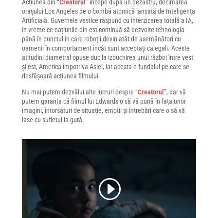
Acțiunea din “
Creatorul
” începe după un dezastru, decimarea
orașului Los Angeles de o bombă atomică lansată de Inteligența
Artificială. Guvernele vestice răspund cu interzicerea totală a IA,
în vreme ce națiunile din est continuă să dezvolte tehnologia
până în punctul în care roboții devin atât de asemănători cu
oamenii în comportament încât sunt acceptați ca egali. Aceste
atitudini diametral opuse duc la izbucnirea unui război între vest
și est, America împotriva Asiei, iar acesta e fundalul pe care se
desfășoară acțiunea filmului.
Nu mai putem dezvălui alte lucruri despre “
Creatorul
”, dar vă
putem garanta că filmul lui Edwards o să vă pună în fața unor
imagini, întorsături de situație, emoții și întrebări care o să vă
lase cu sufletul la gură.