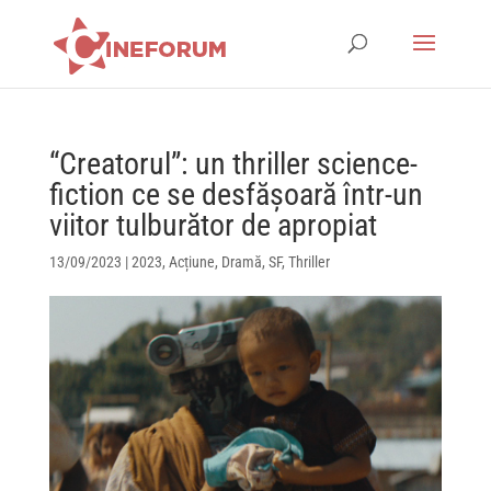
“Creatorul”: un thriller science-
fiction ce se desfășoară într-un
viitor tulburător de apropiat
13/09/2023
|
2023
,
Acțiune
,
Dramă
,
SF
,
Thriller