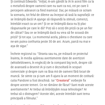
Și continuă Edwards: “Inițial, m-am gândit la IA în acest film ca la
o metaforă despre oamenii care nu sunt ca noi, cei pe care îi
percepem adeseori ca fiind inamicul. Dar, pe măsură ce scriam
la scenariu, tot felul de dileme au început să iasă la suprafață: ce
se întâmplă dacă IA ajunge să răspundă la stimuli, comenzi,
întrebări exact ca un om? Și ce se întâmplă daca nu îți plac
răspunsurile pe care le dă? Poți să o scoți din priză ca pe un fier
de călcat? Sau ce se întâmplă dacă nu vrea să fie scoasă din
priză? Și tot așa. La momentul acela, părea o chestiune cu care
ne-am putea confrunta peste 30 de ani. Acum, parcă nu mai e
așa de sigur.”
Încheie regizorul cu: “Straniu sau nu, pe măsură ce proiectul
înainta, în media apăreau avertismente date de avertizori
(whistleblowers, în engleză) de la companii big tech, despre cât
de avansată a devenit IA și cum e dezvoltată în scopuri
comerciale și despre cum va lăsa mii de oameni fără locuri de
muncă. Se simte ca și cum am fi ajuns la un moment de cotitură:
cutia Pandorei a fost deschisă. Iar “
Creatorul
” vorbește fix
despre aceste temeri. Ce ne rămâne de făcut? Sunt reale aceste
avertismente? Ar trebui să îmbrățișăm noua tehnologie? Ar
trebui să o distrugem? Aceste idei, aceste întrebări sunt tema
principală a filmului.”