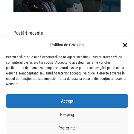
Postări recente
„Spre infinit și dincolo de el!” – gala de lansare Povestea
Politica de Cookies
Jucăriilor 5
Pentru a vă oferi o bună experiență de navigare website-ul nostru stochează pe
„This is the way”: gala de lansare în România a filmului „The
computerul dvs fișiere tip cookie. Acceptând acestea fișiere ne vor oferi
Mandalorian and Grogu”
posibilitatea de a analiza comportamentul dvs pe parcursul navigării pe pe acest
website. Neacceptând sau anulând ulterior acceptul va duce la efecte adverse în
“The Mandalorian and Grogu”: asta e calea… către
modul de funcționare sau imposibilitatea de accesa o parte din conținutul acestui
cinematografe!
website.
„Miranda would approve”: glam, stil și perfecțiunea la gala de
lansare „Diavolul se îmbracă de la Prada 2” în România
Accept
“Scapă cine poate 2”: până și articolul despre film are SÂNGE în
fiecare paragraf
Resping
O gală specială pentru un film care merită văzut pe marele ecran
Preferințe
– Hopperi