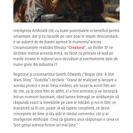
Inteligența Artificială (IA) cu toate potențialele ei beneficii pentru
umanitate, dar și cu riscurile pe care doar le intuim deocamdată,
e un subiect de dezbateri aprinse în momentul acesta.
Circumstanțele realizării filmului “
Creatorul
”, un thriller SF ce
dezbate tocmai această temă, au făcut ca pelicula să iasă pe
marile ecrane în mijlocul unor dezvăluiri și avertismente date de
nume grele din industria IT.
Regizorul și coscenaristul Gareth Edwards (“Rogue One: A Star
Wars Story,” “Godzilla”) declară: “Orarul de realizare și lansare a
acestui proiect e ireal. Deși, evident, am lucrat la acest film ani
de zile, ca la orice film de altfel, el a fost terminat și se lansează
într-un moment fascinant, când lumea întreagă se străduiește să
răspundă exact la întrebările pe care le ridicăm și noi în film: ce
înseamnă să fii om, poate IA să capete conștiință, ce devin
conceptele de bine și rău atât în rândul oamenilor, cât și al
Inteligenței Artificiale. Cred că găsirea unor răspunsuri e ceea ce
face genul science-fiction cel mai bine.”