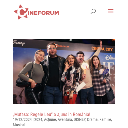
„Mufasa: Regele Leu” a ajuns în România!
19/12/2024
|
2024
,
Acțiune
,
Aventură
,
DISNEY
,
Dramă
,
Familie
,
Musical