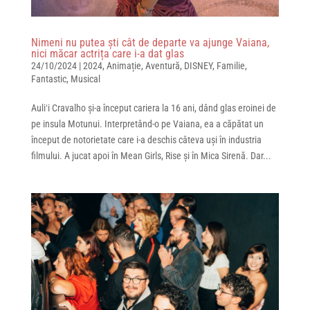
Nimeni nu putea ști cât de departe va ajunge Vaiana,
nici măcar actrița care i-a dat glas
24/10/2024
|
2024
,
Animație
,
Aventură
,
DISNEY
,
Familie
,
Fantastic
,
Musical
Auliʻi Cravalho și-a început cariera la 16 ani, dând glas eroinei de
pe insula Motunui. Interpretând-o pe Vaiana, ea a căpătat un
început de notorietate care i-a deschis câteva uși în industria
filmului. A jucat apoi în Mean Girls, Rise și în Mica Sirenă. Dar...