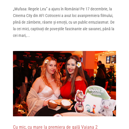
„Mufasa: Regele Leu” a ajuns în România! Pe 17 decembrie, la
Cinema City din AFI Cotroceni a avut loc avanpremiera filmului,
plină de zâmbete, râsete și emoții, cu un public entuziasmat. De
la cei mici, captivați de poveștile fascinante ale savanei, până la
cei mari,...
Cu mic, cu mare la premiera de gală Vaiana 2