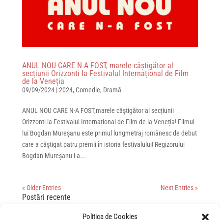
ANUL NOU CARE N-A FOST, marele câștigător al
secțiunii Orizzonti la Festivalul Internațional de Film
de la Veneția
09/09/2024
|
2024
,
Comedie
,
Dramă
ANUL NOU CARE N-A FOST,marele câștigător al secțiunii
Orizzonti la Festivalul Internațional de Film de la Veneția! Filmul
lui Bogdan Mureșanu este primul lungmetraj românesc de debut
care a câștigat patru premii în istoria festivalului! Regizorului
Bogdan Mureșanu i-a...
« Older Entries
Next Entries »
Postări recente
„Spre infinit și dincolo de el!” – gala de lansare Povestea
Politica de Cookies