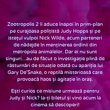
Zootropolis 2 îi aduce înapoi în prim-plan
pe curajoasa polițistă Judy Hopps și pe
istețul vulpoi Nick Wilde, acum parteneri
de nădejde în menținerea ordinii din
metropola animalelor. Dar ei nu sunt
singuri…au de făcut o investigație plină de
răsturnări de situație odată cu apariția lui
Gary De’Snake, o reptilă misterioasă care
provoacă haos și agitație în oraș.
Ești curios ce misiune urmează pentru
Judy și Nick? Ia-ți biletul și vino acum la
cinema să descoperi!