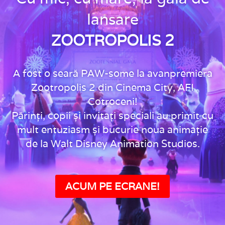
lansare
ZOOTROPOLIS 2
A fost o seară PAW-some la avanpremiera
Zootropolis 2 din Cinema City, AFI
Cotroceni!
Părinți, copii și invitați speciali au primit cu
mult entuziasm și bucurie noua animație
de la Walt Disney Animation Studios.
ACUM PE ECRANE!