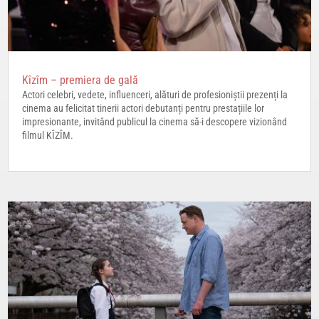
Kîzîm – premiera de gală
Actori celebri, vedete, influenceri, alături de profesioniștii prezenți la
cinema au felicitat tinerii actori debutanți pentru prestațiile lor
impresionante, invitând publicul la cinema să-i descopere vizionând
filmul KÎZÎM.