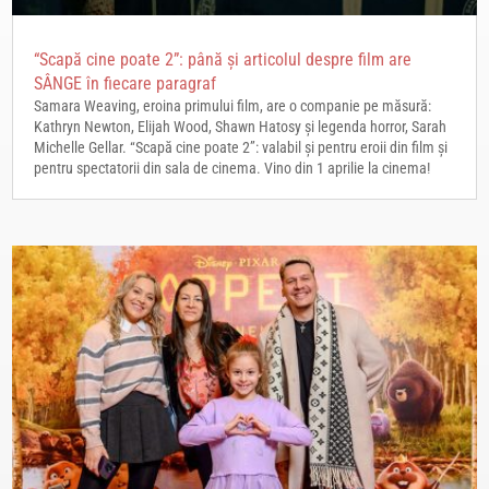
“Scapă cine poate 2”: până și articolul despre film are
SÂNGE în fiecare paragraf
Samara Weaving, eroina primului film, are o companie pe măsură:
Kathryn Newton, Elijah Wood, Shawn Hatosy și legenda horror, Sarah
Michelle Gellar. “Scapă cine poate 2”: valabil și pentru eroii din film și
pentru spectatorii din sala de cinema. Vino din 1 aprilie la cinema!