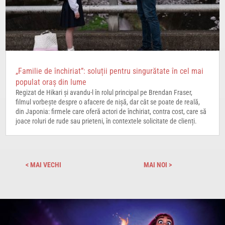
„Familie de închiriat”: soluții pentru singurătate în cel mai
populat oraș din lume
Regizat de Hikari și avandu-l în rolul principal pe Brendan Fraser,
filmul vorbește despre o afacere de nișă, dar cât se poate de reală,
din Japonia: firmele care oferă actori de închiriat, contra cost, care să
joace roluri de rude sau prieteni, în contextele solicitate de clienți.
« OLDER ENTRIES
NEXT ENTRIES »