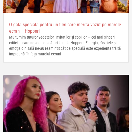
O gală specială pentru un film care merită văzut pe marele
ecran – Hopperi
Mulțumim tuturor vedetelor, invitaților și copiilor — cei mai sinceri
critici — care ne-au fost alături la gala Hopperi. Energia, râsetele și
emoția din sală ne-au reamintit cât de specială este experiența trăită
împreună, în fața marelui ecran!